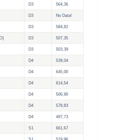
D3
564,36
D3
No Data!
D3
584,82
O)
D3
507,35
D3
503,39
D4
539,04
D4
645,00
D4
614,54
D4
506,90
D4
578,83
D4
497,73
S1
661,67
S1
519,96