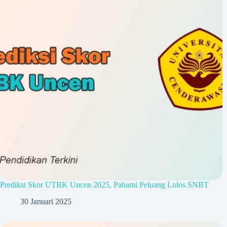
Prediksi Skor UTBK Uncen 2025, Pahami Peluang Lolos SNBT
30 Januari 2025