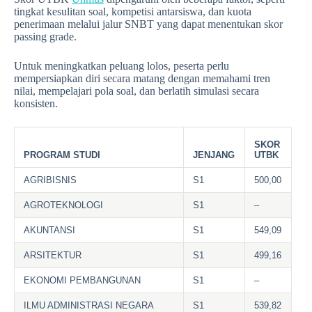
tingkat kesulitan soal, kompetisi antarsiswa, dan kuota
penerimaan melalui jalur SNBT yang dapat menentukan skor
passing grade.
Untuk meningkatkan peluang lolos, peserta perlu
mempersiapkan diri secara matang dengan memahami tren
nilai, mempelajari pola soal, dan berlatih simulasi secara
konsisten.
SKOR
PROGRAM STUDI
JENJANG
UTBK
AGRIBISNIS
S1
500,00
AGROTEKNOLOGI
S1
–
AKUNTANSI
S1
549,09
ARSITEKTUR
S1
499,16
EKONOMI PEMBANGUNAN
S1
–
ILMU ADMINISTRASI NEGARA
S1
539,82