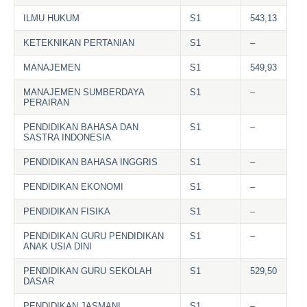
ILMU HUKUM
S1
543,13
KETEKNIKAN PERTANIAN
S1
–
MANAJEMEN
S1
549,93
MANAJEMEN SUMBERDAYA
S1
–
PERAIRAN
PENDIDIKAN BAHASA DAN
S1
–
SASTRA INDONESIA
PENDIDIKAN BAHASA INGGRIS
S1
–
PENDIDIKAN EKONOMI
S1
–
PENDIDIKAN FISIKA
S1
–
PENDIDIKAN GURU PENDIDIKAN
S1
–
ANAK USIA DINI
PENDIDIKAN GURU SEKOLAH
S1
529,50
DASAR
PENDIDIKAN JASMANI,
S1
–