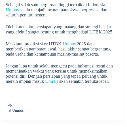
Sebagai salah satu perguruan tinggi terbaik di Indonesia,
Unmus
selalu menjadi incaran para siswa berprestasi dari
seluruh penjuru negeri.
Oleh karena itu, persiapan yang matang dan strategi belajar
yang efektif sangat penting untuk menghadapi UTBK 2025.
Meskipun prediksi skor UTBK
Unmus
2025 dapat
memberikan gambaran awal, hasil akhir sangat bergantung
pada usaha dan kemampuan masing-masing peserta.
Jangan lupa untuk selalu mengacu pada informasi resmi dan
memanfaatkan waktu yang tersisa untuk memaksimalkan
potensi diri. Dengan persiapan yang tepat, peluang untuk
meraih impian masuk
Unmus
akan semakin terbuka lebar.
Tag
#
Unmus