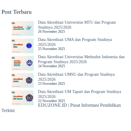
Post Terbaru
Data Akreditasi Universitas MTU dan Program
Studinya 2025/2026
26 November 2025
Data Akreditasi UMA dan Program Studinya
2025/2026
25 November 2025
Data Akreditasi Universitas Methodist Indonesia dan
Program Studinya 2025/2026
24 November 2025
Data Akreditasi UMSU dan Program Studinya
2025/2026
23 November 2025
Data Akreditasi UM Tapsel dan Program Studinya
2025/2026
22 November 2025
EDUZONE.ID | Pusat Informasi Pendidikan
Terkini