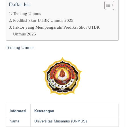
Daftar Isi:
Tentang Unmus
Prediksi Skor UTBK Unmus 2025
Faktor yang Mempengaruhi Prediksi Skor UTBK
Unmus 2025
Tentang Unmus
Informasi
Keterangan
Nama
Universitas Musamus (UNMUS)