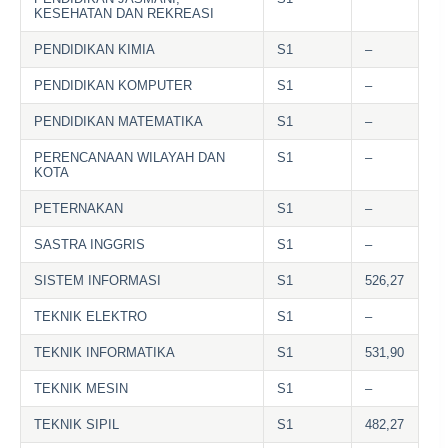
KESEHATAN DAN REKREASI
PENDIDIKAN KIMIA
S1
–
PENDIDIKAN KOMPUTER
S1
–
PENDIDIKAN MATEMATIKA
S1
–
PERENCANAAN WILAYAH DAN
S1
–
KOTA
PETERNAKAN
S1
–
SASTRA INGGRIS
S1
–
SISTEM INFORMASI
S1
526,27
TEKNIK ELEKTRO
S1
–
TEKNIK INFORMATIKA
S1
531,90
TEKNIK MESIN
S1
–
TEKNIK SIPIL
S1
482,27