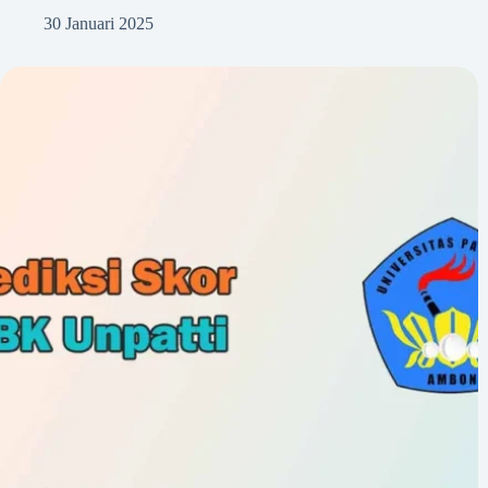
30 Januari 2025