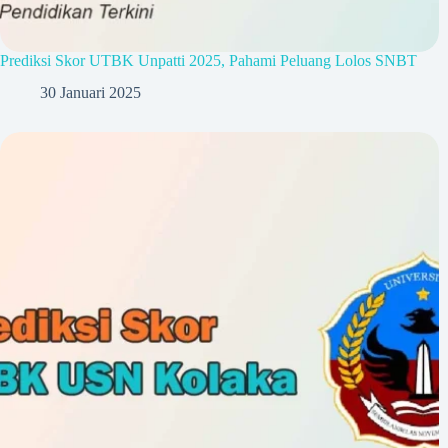
Prediksi Skor UTBK Unpatti 2025, Pahami Peluang Lolos SNBT
30 Januari 2025