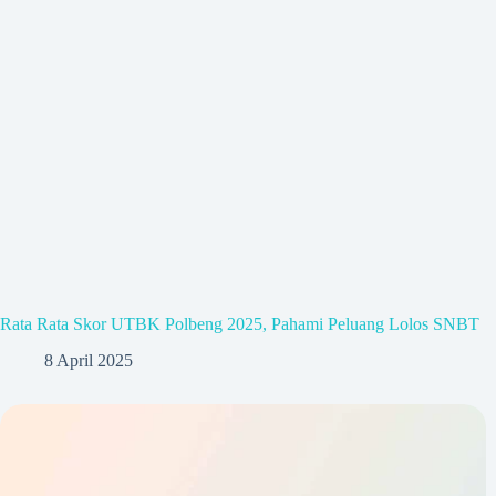
Rata Rata Skor UTBK Polbeng 2025, Pahami Peluang Lolos SNBT
8 April 2025