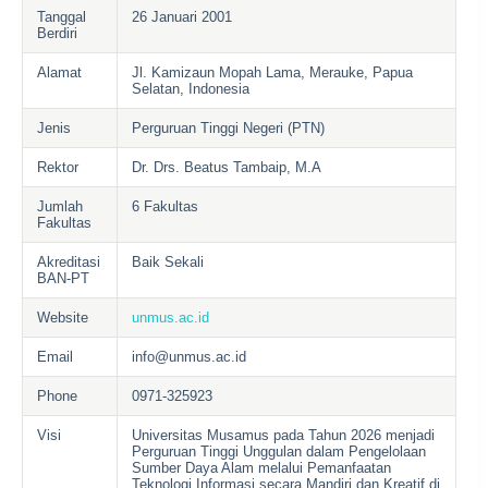
Tanggal
26 Januari 2001
Berdiri
Alamat
Jl. Kamizaun Mopah Lama, Merauke, Papua
Selatan, Indonesia
Jenis
Perguruan Tinggi Negeri (PTN)
Rektor
Dr. Drs. Beatus Tambaip, M.A
Jumlah
6 Fakultas
Fakultas
Akreditasi
Baik Sekali
BAN-PT
Website
unmus.ac.id
Email
info@unmus.ac.id
Phone
0971-325923
Visi
Universitas Musamus pada Tahun 2026 menjadi
Perguruan Tinggi Unggulan dalam Pengelolaan
Sumber Daya Alam melalui Pemanfaatan
Teknologi Informasi secara Mandiri dan Kreatif di