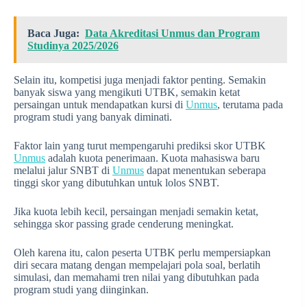
Baca Juga:
Data Akreditasi Unmus dan Program
Studinya 2025/2026
Selain itu, kompetisi juga menjadi faktor penting. Semakin
banyak siswa yang mengikuti UTBK, semakin ketat
persaingan untuk mendapatkan kursi di
Unmus
, terutama pada
program studi yang banyak diminati.
Faktor lain yang turut mempengaruhi prediksi skor UTBK
Unmus
adalah kuota penerimaan. Kuota mahasiswa baru
melalui jalur SNBT di
Unmus
dapat menentukan seberapa
tinggi skor yang dibutuhkan untuk lolos SNBT.
Jika kuota lebih kecil, persaingan menjadi semakin ketat,
sehingga skor passing grade cenderung meningkat.
Oleh karena itu, calon peserta UTBK perlu mempersiapkan
diri secara matang dengan mempelajari pola soal, berlatih
simulasi, dan memahami tren nilai yang dibutuhkan pada
program studi yang diinginkan.