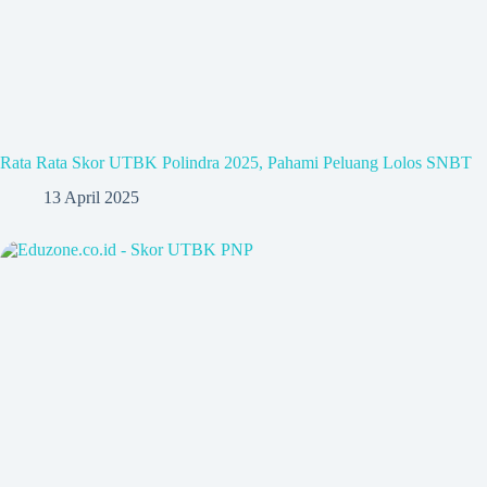
Rata Rata Skor UTBK Polindra 2025, Pahami Peluang Lolos SNBT
13 April 2025