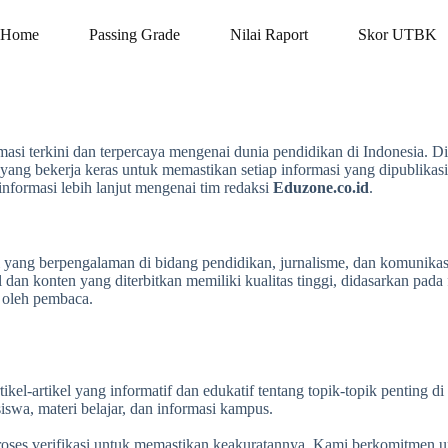
Home
Passing Grade
Nilai Raport
Skor UTBK
asi terkini dan terpercaya mengenai dunia pendidikan di Indonesia. Di
i yang bekerja keras untuk memastikan setiap informasi yang dipublikasi
informasi lebih lanjut mengenai tim redaksi
Eduzone.co.id
.
nal yang berpengalaman di bidang pendidikan, jurnalisme, dan komunika
dan konten yang diterbitkan memiliki kualitas tinggi, didasarkan pada
 oleh pembaca.
kel-artikel yang informatif dan edukatif tentang topik-topik penting di
siswa, materi belajar, dan informasi kampus.
 proses verifikasi untuk memastikan keakuratannya. Kami berkomitmen 