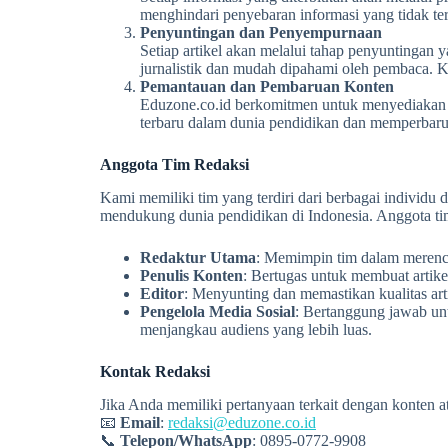
menghindari penyebaran informasi yang tidak ter
Penyuntingan dan Penyempurnaan
Setiap artikel akan melalui tahap penyuntingan
jurnalistik dan mudah dipahami oleh pembaca. Ka
Pemantauan dan Pembaruan Konten
Eduzone.co.id berkomitmen untuk menyediakan in
terbaru dalam dunia pendidikan dan memperbarui
Anggota Tim Redaksi
Kami memiliki tim yang terdiri dari berbagai individu
mendukung dunia pendidikan di Indonesia. Anggota ti
Redaktur Utama
: Memimpin tim dalam merenca
Penulis Konten
: Bertugas untuk membuat artik
Editor
: Menyunting dan memastikan kualitas arti
Pengelola Media Sosial
: Bertanggung jawab unt
menjangkau audiens yang lebih luas.
Kontak Redaksi
Jika Anda memiliki pertanyaan terkait dengan konten 
📧
Email
:
redaksi@eduzone.co.id
📞
Telepon/WhatsApp
: 0895-0772-9908