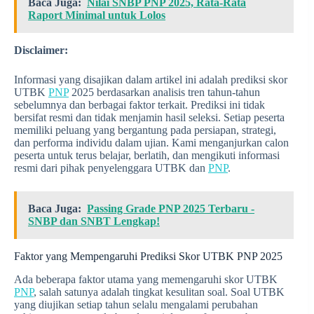
Baca Juga:
Nilai SNBP PNP 2025, Rata-Rata
Raport Minimal untuk Lolos
Disclaimer:
Informasi yang disajikan dalam artikel ini adalah prediksi skor
UTBK
PNP
2025 berdasarkan analisis tren tahun-tahun
sebelumnya dan berbagai faktor terkait. Prediksi ini tidak
bersifat resmi dan tidak menjamin hasil seleksi. Setiap peserta
memiliki peluang yang bergantung pada persiapan, strategi,
dan performa individu dalam ujian. Kami menganjurkan calon
peserta untuk terus belajar, berlatih, dan mengikuti informasi
resmi dari pihak penyelenggara UTBK dan
PNP
.
Baca Juga:
Passing Grade PNP 2025 Terbaru -
SNBP dan SNBT Lengkap!
Faktor yang Mempengaruhi Prediksi Skor UTBK PNP 2025
Ada beberapa faktor utama yang memengaruhi skor UTBK
PNP
, salah satunya adalah tingkat kesulitan soal. Soal UTBK
yang diujikan setiap tahun selalu mengalami perubahan