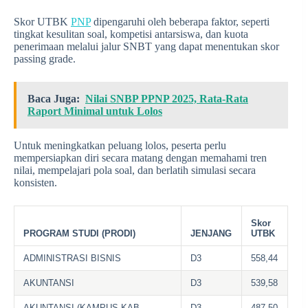
Skor UTBK
PNP
dipengaruhi oleh beberapa faktor, seperti
tingkat kesulitan soal, kompetisi antarsiswa, dan kuota
penerimaan melalui jalur SNBT yang dapat menentukan skor
passing grade.
Baca Juga:
Nilai SNBP PPNP 2025, Rata-Rata
Raport Minimal untuk Lolos
Untuk meningkatkan peluang lolos, peserta perlu
mempersiapkan diri secara matang dengan memahami tren
nilai, mempelajari pola soal, dan berlatih simulasi secara
konsisten.
Skor
PROGRAM STUDI (PRODI)
JENJANG
UTBK
ADMINISTRASI BISNIS
D3
558,44
AKUNTANSI
D3
539,58
AKUNTANSI (KAMPUS KAB
D3
487,50