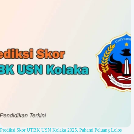
Prediksi Skor UTBK USN Kolaka 2025, Pahami Peluang Lolos