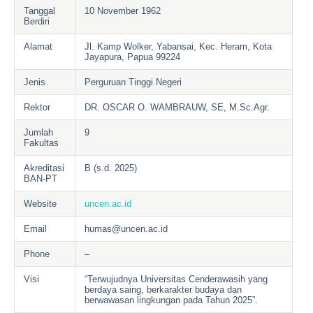
Tanggal
10 November 1962
Berdiri
Alamat
Jl. Kamp Wolker, Yabansai, Kec. Heram, Kota
Jayapura, Papua 99224
Jenis
Perguruan Tinggi Negeri
Rektor
DR. OSCAR O. WAMBRAUW, SE, M.Sc.Agr.
Jumlah
9
Fakultas
Akreditasi
B (s.d. 2025)
BAN-PT
Website
uncen.ac.id
Email
humas@uncen.ac.id
Phone
–
Visi
“Terwujudnya Universitas Cenderawasih yang
berdaya saing, berkarakter budaya dan
berwawasan lingkungan pada Tahun 2025”.