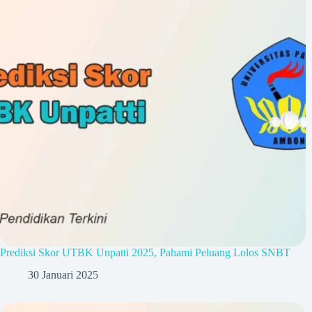
Prediksi Skor UTBK Unpatti 2025, Pahami Peluang Lolos SNBT
30 Januari 2025