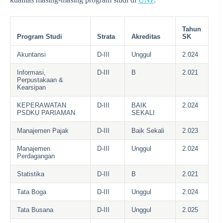
Tahun
Program Studi
Strata
Akreditas
SK
Akuntansi
D-III
Unggul
2.024
Informasi,
D-III
B
2.021
Perpustakaan &
Kearsipan
KEPERAWATAN
D-III
BAIK
2.024
PSDKU PARIAMAN
SEKALI
Manajemen Pajak
D-III
Baik Sekali
2.023
Manajemen
D-III
Unggul
2.024
Perdagangan
Statistika
D-III
B
2.021
Tata Boga
D-III
Unggul
2.024
Tata Busana
D-III
Unggul
2.025