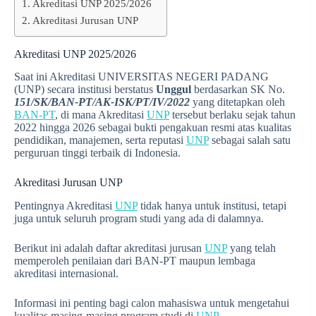
Akreditasi UNP 2025/2026
Akreditasi Jurusan UNP
Akreditasi UNP 2025/2026
Saat ini Akreditasi UNIVERSITAS NEGERI PADANG
(UNP) secara institusi berstatus
Unggul
berdasarkan SK No.
151/SK/BAN-PT/AK-ISK/PT/IV/2022
yang ditetapkan oleh
BAN-PT
, di mana Akreditasi
UNP
tersebut berlaku sejak tahun
2022 hingga 2026 sebagai bukti pengakuan resmi atas kualitas
pendidikan, manajemen, serta reputasi
UNP
sebagai salah satu
perguruan tinggi terbaik di Indonesia.
Akreditasi Jurusan UNP
Pentingnya Akreditasi
UNP
tidak hanya untuk institusi, tetapi
juga untuk seluruh program studi yang ada di dalamnya.
Berikut ini adalah daftar akreditasi jurusan
UNP
yang telah
memperoleh penilaian dari BAN-PT maupun lembaga
akreditasi internasional.
Informasi ini penting bagi calon mahasiswa untuk mengetahui
kualitas masing-masing program studi di
UNP
.