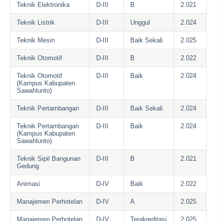
Teknik Elektronika
D-III
B
2.021
Teknik Listrik
D-III
Unggul
2.024
Teknik Mesin
D-III
Baik Sekali
2.025
Teknik Otomotif
D-III
B
2.022
Teknik Otomotif
D-III
Baik
2.024
(Kampus Kabupaten
Sawahlunto)
Teknik Pertambangan
D-III
Baik Sekali
2.024
Teknik Pertambangan
D-III
Baik
2.024
(Kampus Kabupaten
Sawahlunto)
Teknik Sipil Bangunan
D-III
B
2.021
Gedung
Animasi
D-IV
Baik
2.022
Manajemen Perhotelan
D-IV
A
2.025
Manajemen Perhotelan
D-IV
Terakreditasi
2.025