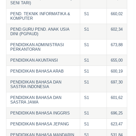
SENI TARI)
PEND. TEKNIK INFORMATIKA &
S1
660,02
KOMPUTER
PEND.GURU PEND. ANAK USIA
S1
602,34
DINI (PGPAUD)
PENDIDIKAN ADMINISTRASI
S1
673,88
PERKANTORAN
PENDIDIKAN AKUNTANSI
S1
655,00
PENDIDIKAN BAHASA ARAB
S1
600,19
PENDIDIKAN BAHASA DAN
S1
697,30
SASTRA INDONESIA
PENDIDIKAN BAHASA DAN
S1
601,62
SASTRA JAWA
PENDIDIKAN BAHASA INGGRIS
S1
696,25
PENDIDIKAN BAHASA JEPANG
S1
623,47
PENDIDIKAN BAHASA MANDARIN
S1
531,84