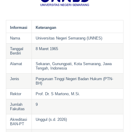
Informasi
Keterangan
Nama
Universitas Negeri Semarang (UNNES)
Tanggal
8 Maret 1965
Berdiri
Alamat
Sekaran, Gunungpati, Kota Semarang, Jawa
Tengah, Indonesia
Jenis
Perguruan Tinggi Negeri Badan Hukum (PTN-
BH)
Rektor
Prof. Dr. S Martono, M.Si.
Jumlah
9
Fakultas
Akreditasi
Unggul (s.d. 2026)
BAN-PT