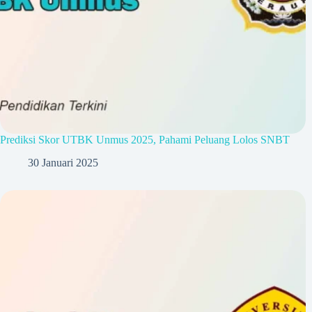
Prediksi Skor UTBK Unmus 2025, Pahami Peluang Lolos SNBT
30 Januari 2025