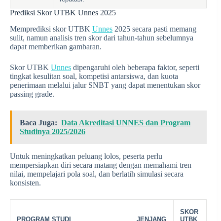
Prediksi Skor UTBK Unnes 2025
Memprediksi skor UTBK
Unnes
2025 secara pasti memang
sulit, namun analisis tren skor dari tahun-tahun sebelumnya
dapat memberikan gambaran.
Skor UTBK
Unnes
dipengaruhi oleh beberapa faktor, seperti
tingkat kesulitan soal, kompetisi antarsiswa, dan kuota
penerimaan melalui jalur SNBT yang dapat menentukan skor
passing grade.
Baca Juga:
Data Akreditasi UNNES dan Program
Studinya 2025/2026
Untuk meningkatkan peluang lolos, peserta perlu
mempersiapkan diri secara matang dengan memahami tren
nilai, mempelajari pola soal, dan berlatih simulasi secara
konsisten.
SKOR
PROGRAM STUDI
JENJANG
UTBK