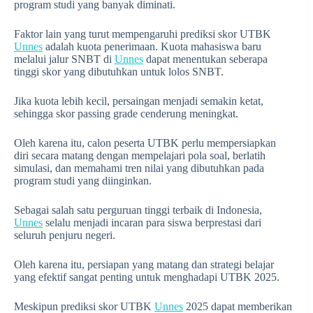
program studi yang banyak diminati.
Faktor lain yang turut mempengaruhi prediksi skor UTBK
Unnes
adalah kuota penerimaan. Kuota mahasiswa baru
melalui jalur SNBT di
Unnes
dapat menentukan seberapa
tinggi skor yang dibutuhkan untuk lolos SNBT.
Jika kuota lebih kecil, persaingan menjadi semakin ketat,
sehingga skor passing grade cenderung meningkat.
Oleh karena itu, calon peserta UTBK perlu mempersiapkan
diri secara matang dengan mempelajari pola soal, berlatih
simulasi, dan memahami tren nilai yang dibutuhkan pada
program studi yang diinginkan.
Sebagai salah satu perguruan tinggi terbaik di Indonesia,
Unnes
selalu menjadi incaran para siswa berprestasi dari
seluruh penjuru negeri.
Oleh karena itu, persiapan yang matang dan strategi belajar
yang efektif sangat penting untuk menghadapi UTBK 2025.
Meskipun prediksi skor UTBK
Unnes
2025 dapat memberikan