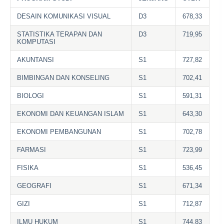
DESAIN KOMUNIKASI VISUAL
D3
678,33
STATISTIKA TERAPAN DAN
D3
719,95
KOMPUTASI
AKUNTANSI
S1
727,82
BIMBINGAN DAN KONSELING
S1
702,41
BIOLOGI
S1
591,31
EKONOMI DAN KEUANGAN ISLAM
S1
643,30
EKONOMI PEMBANGUNAN
S1
702,78
FARMASI
S1
723,99
FISIKA
S1
536,45
GEOGRAFI
S1
671,34
GIZI
S1
712,87
ILMU HUKUM
S1
744,83