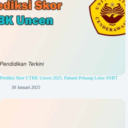
Prediksi Skor UTBK Uncen 2025, Pahami Peluang Lolos SNBT
30 Januari 2025