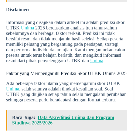
Disclaimer:
Informasi yang disajikan dalam artikel ini adalah prediksi skor
UTBK
Unima
2025 berdasarkan analisis tren tahun-tahun
sebelumnya dan berbagai faktor terkait. Prediksi ini tidak
bersifat resmi dan tidak menjamin hasil seleksi. Setiap peserta
memiliki peluang yang bergantung pada persiapan, strategi,
dan performa individu dalam ujian. Kami menganjurkan calon
peserta untuk terus belajar, berlatih, dan mengikuti informasi
resmi dari pihak penyelenggara UTBK dan
Unima
.
Faktor yang Mempengaruhi Prediksi Skor UTBK Unima 2025
Ada beberapa faktor utama yang memengaruhi skor UTBK
Unima
, salah satunya adalah tingkat kesulitan soal. Soal
UTBK yang diujikan setiap tahun selalu mengalami perubahan
sehingga peserta perlu beradaptasi dengan format terbaru.
Baca Juga:
Data Akreditasi Unima dan Program
Studinya 2025/2026