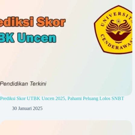
Prediksi Skor UTBK Uncen 2025, Pahami Peluang Lolos SNBT
30 Januari 2025