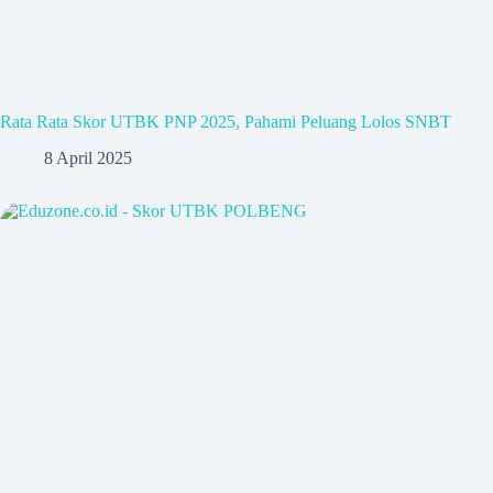
Rata Rata Skor UTBK PNP 2025, Pahami Peluang Lolos SNBT
8 April 2025