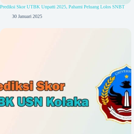
Prediksi Skor UTBK Unpatti 2025, Pahami Peluang Lolos SNBT
30 Januari 2025