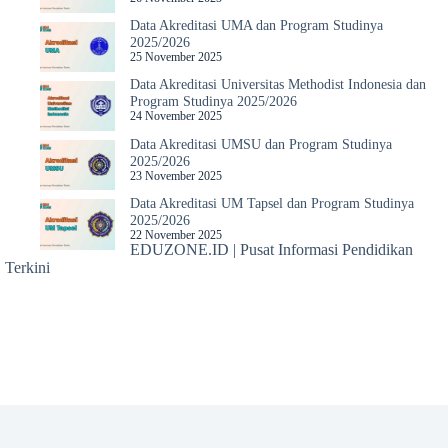
Data Akreditasi UMA dan Program Studinya
2025/2026
25 November 2025
Data Akreditasi Universitas Methodist Indonesia dan
Program Studinya 2025/2026
24 November 2025
Data Akreditasi UMSU dan Program Studinya
2025/2026
23 November 2025
Data Akreditasi UM Tapsel dan Program Studinya
2025/2026
22 November 2025
EDUZONE.ID | Pusat Informasi Pendidikan
Terkini