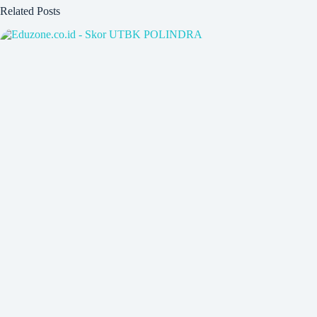
Related Posts