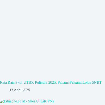
Rata Rata Skor UTBK Polindra 2025, Pahami Peluang Lolos SNBT
13 April 2025