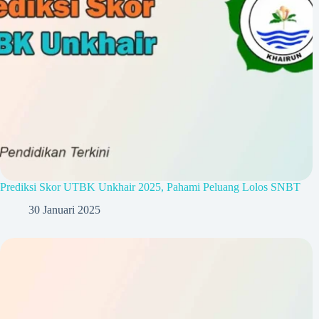
Prediksi Skor UTBK Unkhair 2025, Pahami Peluang Lolos SNBT
30 Januari 2025