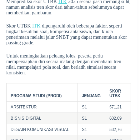
Memprediksi skor UTBK
ITK
2025 secara pasti memang sulit,
namun analisis tren skor dari tahun-tahun sebelumnya dapat
memberikan gambaran.
Skor UTBK
ITK
dipengaruhi oleh beberapa faktor, seperti
tingkat kesulitan soal, kompetisi antarsiswa, dan kuota
penerimaan melalui jalur SNBT yang dapat menentukan skor
passing grade.
Untuk meningkatkan peluang lolos, peserta perlu
mempersiapkan diri secara matang dengan memahami tren
nilai, mempelajari pola soal, dan berlatih simulasi secara
konsisten.
SKOR
PROGRAM STUDI (PRODI)
JENJANG
UTBK
ARSITEKTUR
S1
571,21
BISNIS DIGITAL
S1
602,09
DESAIN KOMUNIKASI VISUAL
S1
532,76