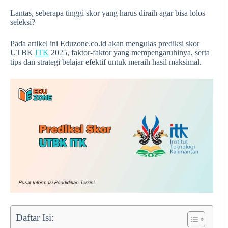
Lantas, seberapa tinggi skor yang harus diraih agar bisa lolos
seleksi?
Pada artikel ini Eduzone.co.id akan mengulas prediksi skor
UTBK
ITK
2025, faktor-faktor yang mempengaruhinya, serta
tips dan strategi belajar efektif untuk meraih hasil maksimal.
Daftar Isi: