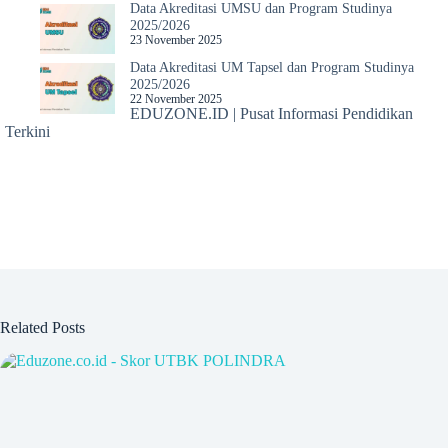
Data Akreditasi UMSU dan Program Studinya
2025/2026
23 November 2025
Data Akreditasi UM Tapsel dan Program Studinya
2025/2026
22 November 2025
EDUZONE.ID | Pusat Informasi Pendidikan
Terkini
Related Posts