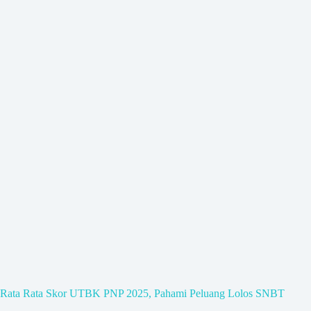
Rata Rata Skor UTBK PNP 2025, Pahami Peluang Lolos SNBT