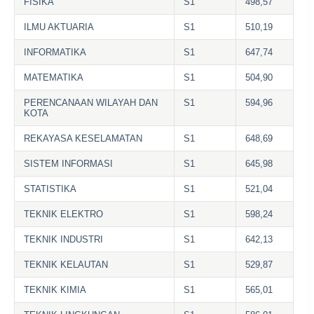
FISIKA
S1
498,57
ILMU AKTUARIA
S1
510,19
INFORMATIKA
S1
647,74
MATEMATIKA
S1
504,90
PERENCANAAN WILAYAH DAN
S1
594,96
KOTA
REKAYASA KESELAMATAN
S1
648,69
SISTEM INFORMASI
S1
645,98
STATISTIKA
S1
521,04
TEKNIK ELEKTRO
S1
598,24
TEKNIK INDUSTRI
S1
642,13
TEKNIK KELAUTAN
S1
529,87
TEKNIK KIMIA
S1
565,01