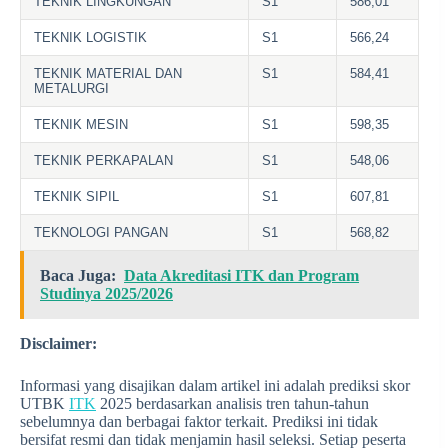
TEKNIK LINGKUNGAN
S1
586,01
TEKNIK LOGISTIK
S1
566,24
TEKNIK MATERIAL DAN
S1
584,41
METALURGI
TEKNIK MESIN
S1
598,35
TEKNIK PERKAPALAN
S1
548,06
TEKNIK SIPIL
S1
607,81
TEKNOLOGI PANGAN
S1
568,82
Baca Juga:
Data Akreditasi ITK dan Program
Studinya 2025/2026
Disclaimer:
Informasi yang disajikan dalam artikel ini adalah prediksi skor
UTBK
ITK
2025 berdasarkan analisis tren tahun-tahun
sebelumnya dan berbagai faktor terkait. Prediksi ini tidak
bersifat resmi dan tidak menjamin hasil seleksi. Setiap peserta