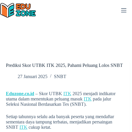
Skip
to
content
Prediksi Skor UTBK ITK 2025, Pahami Peluang Lolos SNBT
27 Januari 2025
SNBT
Eduzone.co.id
– Skor UTBK
ITK
2025 menjadi indikator
utama dalam menentukan peluang masuk
ITK
pada jalur
Seleksi Nasional Berdasarkan Tes (SNBT).
Setiap tahunnya selalu ada banyak peserta yang mendaftar
sementara daya tampung terbatas, menjadikan persaingan
SNBT
ITK
cukup ketat.