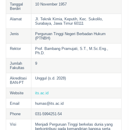
Tanggal
10 November 1957
Berdiri
Alamat
Jl. Teknik Kimia, Keputih, Kec. Sukolilo,
Surabaya, Jawa Timur 60111
Jenis
Perguruan Tinggi Negeri Berbadan Hukum
(PTNBH)
Rektor
Prof. Bambang Pramujati, S.T., M.Sc.Eng.,
Ph.D.
Jumlah
9
Fakultas
Akreditasi
Unggul (s.d. 2028)
BAN-PT
Website
its.ac.id
Email
humas@its.ac.id
Phone
031-5994251-54
Visi
Menjadi Perguruan Tinggi berkelas dunia yang
berkontribusi pada kemandirian bangsa serta