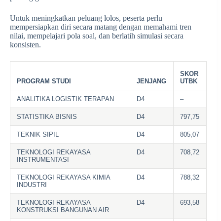
Untuk meningkatkan peluang lolos, peserta perlu
mempersiapkan diri secara matang dengan memahami tren
nilai, mempelajari pola soal, dan berlatih simulasi secara
konsisten.
SKOR
PROGRAM STUDI
JENJANG
UTBK
ANALITIKA LOGISTIK TERAPAN
D4
–
STATISTIKA BISNIS
D4
797,75
TEKNIK SIPIL
D4
805,07
TEKNOLOGI REKAYASA
D4
708,72
INSTRUMENTASI
TEKNOLOGI REKAYASA KIMIA
D4
788,32
INDUSTRI
TEKNOLOGI REKAYASA
D4
693,58
KONSTRUKSI BANGUNAN AIR