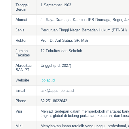
Tanggal
1 September 1963
Berdiri
Alamat
Jl. Raya Dramaga, Kampus IPB Dramaga, Bogor, Jaw
Jenis
Perguruan Tinggi Negeri Berbadan Hukum (PTNBH)
Rektor
Prof. Dr. Arif Satria, SP, MSi
Jumlah
12 Fakultas dan Sekolah
Fakultas
Akreditasi
Unggul (s.d. 2027)
BAN-PT
Website
ipb.ac.id
Email
ask@apps.ipb.ac.id
Phone
62 251 8622642
Visi
Menjadi terdepan dalam memperkokoh martabat bangs
tingkat global di bidang pertanian, kelautan, dan bios
Misi
Menyiapkan insan terdidik yang unggul, profesional,