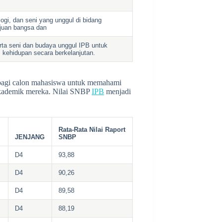
gi, dan seni yang unggul di bidang
ajuan bangsa dan
rta seni dan budaya unggul IPB untuk
 kehidupan secara berkelanjutan.
 bagi calon mahasiswa untuk memahami
 akademik mereka. Nilai SNBP
IPB
menjadi
Rata-Rata Nilai Raport
JENJANG
SNBP
D4
93,88
D4
90,26
D4
89,58
D4
88,19