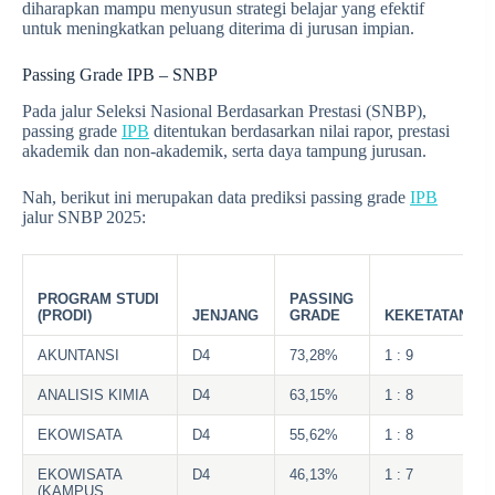
diharapkan mampu menyusun strategi belajar yang efektif
untuk meningkatkan peluang diterima di jurusan impian.
Passing Grade IPB – SNBP
Pada jalur Seleksi Nasional Berdasarkan Prestasi (SNBP),
passing grade
IPB
ditentukan berdasarkan nilai rapor, prestasi
akademik dan non-akademik, serta daya tampung jurusan.
Nah, berikut ini merupakan data prediksi passing grade
IPB
jalur SNBP 2025:
PROGRAM STUDI
PASSING
(PRODI)
JENJANG
GRADE
KEKETATAN
AKUNTANSI
D4
73,28%
1 : 9
ANALISIS KIMIA
D4
63,15%
1 : 8
EKOWISATA
D4
55,62%
1 : 8
EKOWISATA
D4
46,13%
1 : 7
(KAMPUS