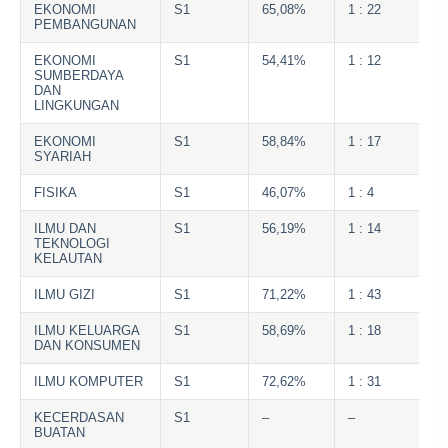
EKONOMI
S1
65,08%
1 : 22
PEMBANGUNAN
EKONOMI
S1
54,41%
1 : 12
SUMBERDAYA
DAN
LINGKUNGAN
EKONOMI
S1
58,84%
1 : 17
SYARIAH
FISIKA
S1
46,07%
1 : 4
ILMU DAN
S1
56,19%
1 : 14
TEKNOLOGI
KELAUTAN
ILMU GIZI
S1
71,22%
1 : 43
ILMU KELUARGA
S1
58,69%
1 : 18
DAN KONSUMEN
ILMU KOMPUTER
S1
72,62%
1 : 31
KECERDASAN
S1
–
–
BUATAN