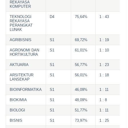
REKAYASA
KOMPUTER
TEKNOLOGI
D4
75,64%
1 : 43
REKAYASA
PERANGKAT
LUNAK
AGRIBISNIS
S1
69,72%
1 : 19
AGRONOMI DAN
S1
61,01%
1 : 10
HORTIKULTURA
AKTUARIA
S1
56,77%
1 : 23
ARSITEKTUR
S1
56,01%
1 : 18
LANSEKAP
BIOINFORMATIKA
S1
46,09%
1 : 11
BIOKIMIA
S1
48,09%
1 : 8
BIOLOGI
S1
51,77%
1 : 11
BISNIS
S1
73,97%
1 : 25