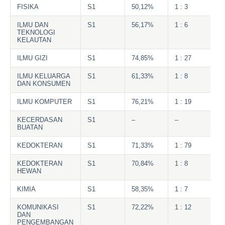
FISIKA
S1
50,12%
1 : 3
ILMU DAN
S1
56,17%
1 : 6
TEKNOLOGI
KELAUTAN
ILMU GIZI
S1
74,85%
1 : 27
ILMU KELUARGA
S1
61,33%
1 : 8
DAN KONSUMEN
ILMU KOMPUTER
S1
76,21%
1 : 19
KECERDASAN
S1
–
–
BUATAN
KEDOKTERAN
S1
71,33%
1 : 79
KEDOKTERAN
S1
70,84%
1 : 8
HEWAN
KIMIA
S1
58,35%
1 : 7
KOMUNIKASI
S1
72,22%
1 : 12
DAN
PENGEMBANGAN