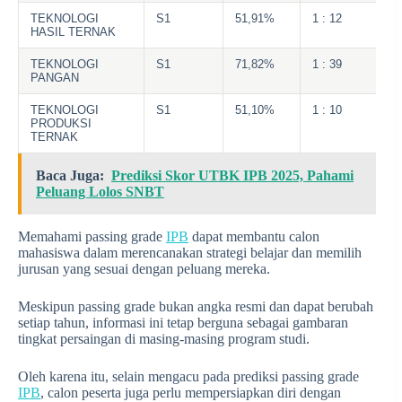
TEKNOLOGI
S1
51,91%
1 : 12
HASIL TERNAK
TEKNOLOGI
S1
71,82%
1 : 39
PANGAN
TEKNOLOGI
S1
51,10%
1 : 10
PRODUKSI
TERNAK
Baca Juga:
Prediksi Skor UTBK IPB 2025, Pahami
Peluang Lolos SNBT
Memahami passing grade
IPB
dapat membantu calon
mahasiswa dalam merencanakan strategi belajar dan memilih
jurusan yang sesuai dengan peluang mereka.
Meskipun passing grade bukan angka resmi dan dapat berubah
setiap tahun, informasi ini tetap berguna sebagai gambaran
tingkat persaingan di masing-masing program studi.
Oleh karena itu, selain mengacu pada prediksi passing grade
IPB
, calon peserta juga perlu mempersiapkan diri dengan