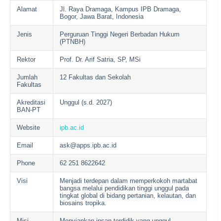
Alamat
Jl. Raya Dramaga, Kampus IPB Dramaga,
Bogor, Jawa Barat, Indonesia
Jenis
Perguruan Tinggi Negeri Berbadan Hukum
(PTNBH)
Rektor
Prof. Dr. Arif Satria, SP, MSi
Jumlah
12 Fakultas dan Sekolah
Fakultas
Akreditasi
Unggul (s.d. 2027)
BAN-PT
Website
ipb.ac.id
Email
ask@apps.ipb.ac.id
Phone
62 251 8622642
Visi
Menjadi terdepan dalam memperkokoh martabat
bangsa melalui pendidikan tinggi unggul pada
tingkat global di bidang pertanian, kelautan, dan
biosains tropika.
Misi
Menyiapkan insan terdidik yang unggul,