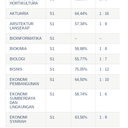
HORTIKULTURA
AKTUARIA
S1
64,44%
1 : 16
ARSITEKTUR
S1
57,34%
1 : 9
LANSEKAP
BIOINFORMATIKA
S1
–
–
BIOKIMIA
S1
58,88%
1 : 8
BIOLOGI
S1
55,77%
1 : 7
BISNIS
S1
75,05%
1 : 12
EKONOMI
S1
64,50%
1 : 10
PEMBANGUNAN
EKONOMI
S1
58,74%
1 : 6
SUMBERDAYA
DAN
LINGKUNGAN
EKONOMI
S1
63,56%
1 : 9
SYARIAH