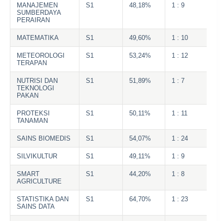
MANAJEMEN
S1
48,18%
1 : 9
SUMBERDAYA
PERAIRAN
MATEMATIKA
S1
49,60%
1 : 10
METEOROLOGI
S1
53,24%
1 : 12
TERAPAN
NUTRISI DAN
S1
51,89%
1 : 7
TEKNOLOGI
PAKAN
PROTEKSI
S1
50,11%
1 : 11
TANAMAN
SAINS BIOMEDIS
S1
54,07%
1 : 24
SILVIKULTUR
S1
49,11%
1 : 9
SMART
S1
44,20%
1 : 8
AGRICULTURE
STATISTIKA DAN
S1
64,70%
1 : 23
SAINS DATA