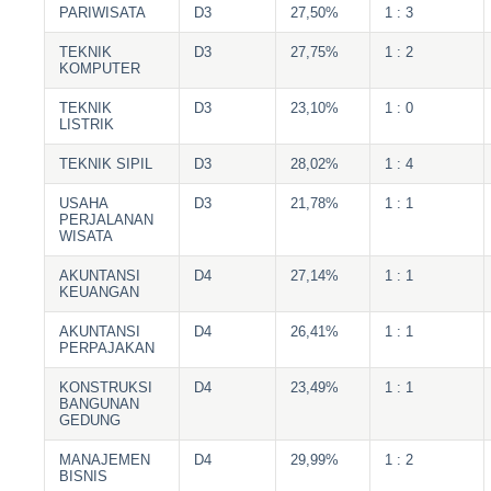
PARIWISATA
D3
27,50%
1 : 3
TEKNIK
D3
27,75%
1 : 2
KOMPUTER
TEKNIK
D3
23,10%
1 : 0
LISTRIK
TEKNIK SIPIL
D3
28,02%
1 : 4
USAHA
D3
21,78%
1 : 1
PERJALANAN
WISATA
AKUNTANSI
D4
27,14%
1 : 1
KEUANGAN
AKUNTANSI
D4
26,41%
1 : 1
PERPAJAKAN
KONSTRUKSI
D4
23,49%
1 : 1
BANGUNAN
GEDUNG
MANAJEMEN
D4
29,99%
1 : 2
BISNIS