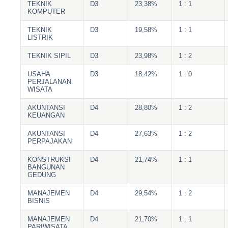
TEKNIK
D3
23,38%
1 : 1
KOMPUTER
TEKNIK
D3
19,58%
1 : 1
LISTRIK
TEKNIK SIPIL
D3
23,98%
1 : 2
USAHA
D3
18,42%
1 : 0
PERJALANAN
WISATA
AKUNTANSI
D4
28,80%
1 : 2
KEUANGAN
AKUNTANSI
D4
27,63%
1 : 2
PERPAJAKAN
KONSTRUKSI
D4
21,74%
1 : 1
BANGUNAN
GEDUNG
MANAJEMEN
D4
29,54%
1 : 2
BISNIS
MANAJEMEN
D4
21,70%
1 : 1
PARIWISATA