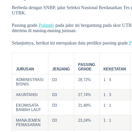
Berbeda dengan SNBP, jalur Seleksi Nasional Berdasarkan Tes (
UTBK.
Passing grade
Polimdo
pada jalur ini bergantung pada skor UTBK
diterima di masing-masing jurusan.
Selanjutnya, berikut ini merupakan data prediksi passing grade
P
PASSING
JURUSAN
JENJANG
GRADE
KEKETATAN
ADMINISTRASI
D3
28,72%
1 : 4
BISNIS
AKUNTANSI
D3
27,74%
1 : 3
EKOWISATA
D3
21,49%
1 : 1
BAWAH LAUT
MANAJEMEN
D3
23,24%
1 : 1
PEMASARAN