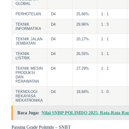
GLOBAL
PERHOTELAN
D4
25,66%
1 : 1
TEKNIK
D4
29,96%
1 : 3
INFORMATIKA
TEKNIK JALAN
D4
20,17%
1 : 1
JEMBATAN
TEKNIK
D4
26,55%
1 : 1
LISTRIK
TEKNIK MESIN
D4
27,29%
1 : 1
PRODUKSI
DAN
PERAWATAN
TEKNOLOGI
D4
18,84%
1 : 0
REKAYASA
MEKATRONIKA
Baca Juga:
Nilai SNBP POLIMDO 2025, Rata-Rata Rapo
Passing Grade Polimdo – SNBT