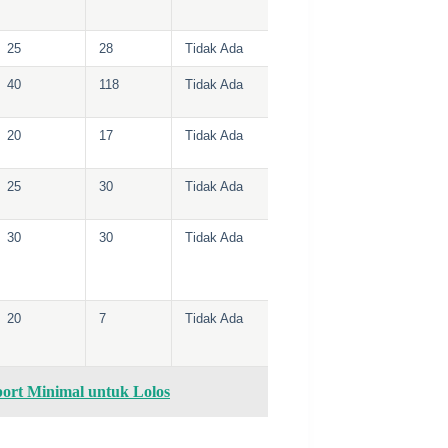
25
28
Tidak Ada
40
118
Tidak Ada
20
17
Tidak Ada
25
30
Tidak Ada
30
30
Tidak Ada
20
7
Tidak Ada
rt Minimal untuk Lolos