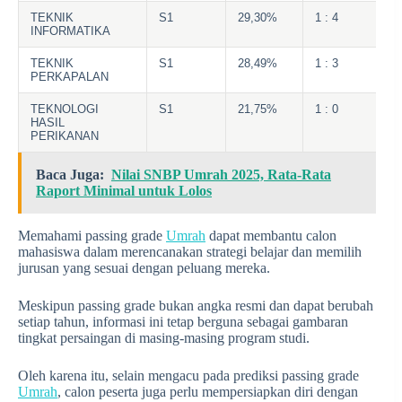
TEKNIK
S1
29,30%
1 : 4
INFORMATIKA
TEKNIK
S1
28,49%
1 : 3
PERKAPALAN
TEKNOLOGI
S1
21,75%
1 : 0
HASIL
PERIKANAN
Baca Juga:
Nilai SNBP Umrah 2025, Rata-Rata
Raport Minimal untuk Lolos
Memahami passing grade
Umrah
dapat membantu calon
mahasiswa dalam merencanakan strategi belajar dan memilih
jurusan yang sesuai dengan peluang mereka.
Meskipun passing grade bukan angka resmi dan dapat berubah
setiap tahun, informasi ini tetap berguna sebagai gambaran
tingkat persaingan di masing-masing program studi.
Oleh karena itu, selain mengacu pada prediksi passing grade
Umrah
, calon peserta juga perlu mempersiapkan diri dengan