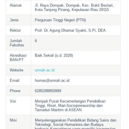
Alamat
Jl. Raya Dompak, Dompak, Kec. Bukit Bestari,
Kota Tanjung Pinang, Kepulauan Riau 29115
Jenis
Perguruan Tinggi Negeri (PTN)
Rektor
Prof. Dr. Agung Dhamar Syakti, S.Pi, DEA
Jumlah
6
Fakultas
Akreditasi
Baik Sekali (s.d. 2028)
BAN-PT
Website
umrah.ac.id
Email
humas@umrah.ac.id
Phone
6285288850999
Visi
Menjadi Pusat Kecemerlangan Pendidikan
Tinggi, Riset, Mari-Sociopreneurship dan
Tamadun Maritim di ASEAN
Misi
Menyelenggarakan Pendidikan Bidang Sains dan
Teknologi, Social Humaniora dan Budaya
berbasis Kemaritiman yang memiliki keunggulan