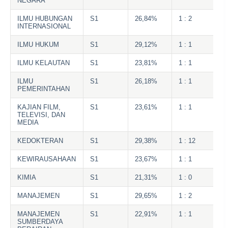
NEGARA
ILMU HUBUNGAN
S1
26,84%
1 : 2
INTERNASIONAL
ILMU HUKUM
S1
29,12%
1 : 1
ILMU KELAUTAN
S1
23,81%
1 : 1
ILMU
S1
26,18%
1 : 1
PEMERINTAHAN
KAJIAN FILM,
S1
23,61%
1 : 1
TELEVISI, DAN
MEDIA
KEDOKTERAN
S1
29,38%
1 : 12
KEWIRAUSAHAAN
S1
23,67%
1 : 1
KIMIA
S1
21,31%
1 : 0
MANAJEMEN
S1
29,65%
1 : 2
MANAJEMEN
S1
22,91%
1 : 1
SUMBERDAYA