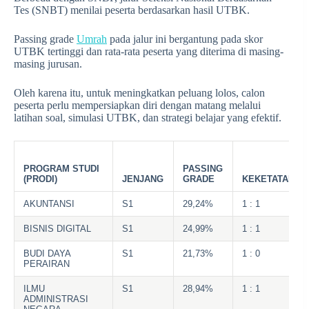
Tes (SNBT) menilai peserta berdasarkan hasil UTBK.
Passing grade
Umrah
pada jalur ini bergantung pada skor
UTBK tertinggi dan rata-rata peserta yang diterima di masing-
masing jurusan.
Oleh karena itu, untuk meningkatkan peluang lolos, calon
peserta perlu mempersiapkan diri dengan matang melalui
latihan soal, simulasi UTBK, dan strategi belajar yang efektif.
PROGRAM STUDI
PASSING
(PRODI)
JENJANG
GRADE
KEKETATAN
AKUNTANSI
S1
29,24%
1 : 1
BISNIS DIGITAL
S1
24,99%
1 : 1
BUDI DAYA
S1
21,73%
1 : 0
PERAIRAN
ILMU
S1
28,94%
1 : 1
ADMINISTRASI