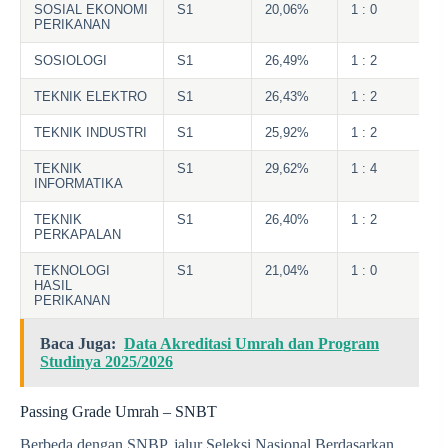
SOSIAL EKONOMI
S1
20,06%
1 : 0
PERIKANAN
SOSIOLOGI
S1
26,49%
1 : 2
TEKNIK ELEKTRO
S1
26,43%
1 : 2
TEKNIK INDUSTRI
S1
25,92%
1 : 2
TEKNIK
S1
29,62%
1 : 4
INFORMATIKA
TEKNIK
S1
26,40%
1 : 2
PERKAPALAN
TEKNOLOGI
S1
21,04%
1 : 0
HASIL
PERIKANAN
Baca Juga:
Data Akreditasi Umrah dan Program
Studinya 2025/2026
Passing Grade Umrah – SNBT
Berbeda dengan SNBP, jalur Seleksi Nasional Berdasarkan