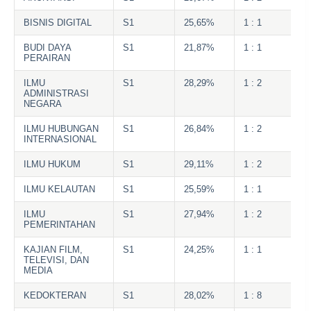
BISNIS DIGITAL
S1
25,65%
1 : 1
BUDI DAYA
S1
21,87%
1 : 1
PERAIRAN
ILMU
S1
28,29%
1 : 2
ADMINISTRASI
NEGARA
ILMU HUBUNGAN
S1
26,84%
1 : 2
INTERNASIONAL
ILMU HUKUM
S1
29,11%
1 : 2
ILMU KELAUTAN
S1
25,59%
1 : 1
ILMU
S1
27,94%
1 : 2
PEMERINTAHAN
KAJIAN FILM,
S1
24,25%
1 : 1
TELEVISI, DAN
MEDIA
KEDOKTERAN
S1
28,02%
1 : 8