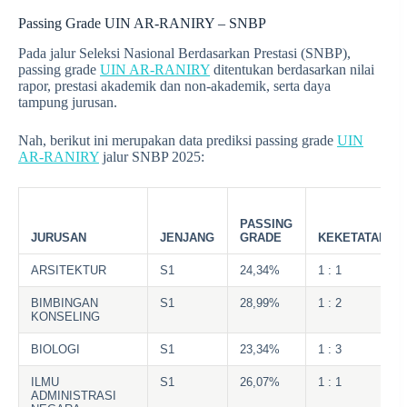
Passing Grade UIN AR-RANIRY – SNBP
Pada jalur Seleksi Nasional Berdasarkan Prestasi (SNBP),
passing grade
UIN AR-RANIRY
ditentukan berdasarkan nilai
rapor, prestasi akademik dan non-akademik, serta daya
tampung jurusan.
Nah, berikut ini merupakan data prediksi passing grade
UIN
AR-RANIRY
jalur SNBP 2025:
PASSING
JURUSAN
JENJANG
GRADE
KEKETATAN
ARSITEKTUR
S1
24,34%
1 : 1
BIMBINGAN
S1
28,99%
1 : 2
KONSELING
BIOLOGI
S1
23,34%
1 : 3
ILMU
S1
26,07%
1 : 1
ADMINISTRASI