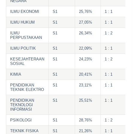
NEGARA
ILMU EKONOMI
S1
25,76%
1 : 1
ILMU HUKUM
S1
27,05%
1 : 1
ILMU
S1
26,34%
1 : 2
PERPUSTAKAAN
ILMU POLITIK
S1
22,09%
1 : 1
KESEJAHTERAAN
S1
24,23%
1 : 2
SOSIAL
KIMIA
S1
20,41%
1 : 1
PENDIDIKAN
S1
23,11%
1 : 1
TEKNIK ELEKTRO
PENDIDIKAN
S1
25,51%
1 : 1
TEKNOLOGI
INFORMASI
PSIKOLOGI
S1
28,76%
1 : 2
TEKNIK FISIKA
S1
21,26%
1 : 1