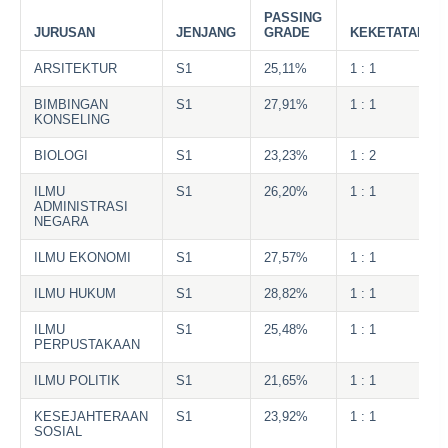
PASSING
JURUSAN
JENJANG
GRADE
KEKETATAN
ARSITEKTUR
S1
25,11%
1 : 1
BIMBINGAN
S1
27,91%
1 : 1
KONSELING
BIOLOGI
S1
23,23%
1 : 2
ILMU
S1
26,20%
1 : 1
ADMINISTRASI
NEGARA
ILMU EKONOMI
S1
27,57%
1 : 1
ILMU HUKUM
S1
28,82%
1 : 1
ILMU
S1
25,48%
1 : 1
PERPUSTAKAAN
ILMU POLITIK
S1
21,65%
1 : 1
KESEJAHTERAAN
S1
23,92%
1 : 1
SOSIAL