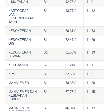
ILMU TANAH
S1
42,76%
1 : 9
KARTOGRAFI
S1
48,77%
1 : 12
DAN
PENGINDERAAN
JAUH
KEDOKTERAN
S1
80,31%
1 : 73
KEDOKTERAN
S1
72,47%
1 : 29
GIGI
KEDOKTERAN
S1
61,50%
1 : 13
HEWAN
KEHUTANAN
S1
67,24%
1 : 11
KIMIA
S1
52,62%
1 : 9
MANAJEMEN
S1
78,35%
1 : 58
MANAJEMEN DAN
S1
67,76%
1 : 45
KEBIJAKAN
PUBLIK
MANAJEMEN
S1
46,09%
1 : 12