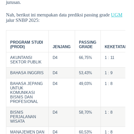
jurusan.
Nah, berikut ini merupakan data prediksi passing grade
UGM
jalur SNBP 2025:
PROGRAM STUDI
PASSING
(PRODI)
JENJANG
GRADE
KEKETATAN
AKUNTANSI
D4
66,75%
1 : 11
SEKTOR PUBLIK
BAHASA INGGRIS
D4
53,43%
1 : 9
BAHASA JEPANG
D4
49,03%
1 : 8
UNTUK
KOMUNIKASI
BISNIS DAN
PROFESIONAL
BISNIS
D4
58,70%
1 : 8
PERJALANAN
WISATA
MANAJEMEN DAN
D4
60,53%
1 : 8