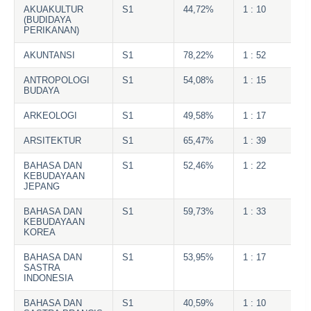
AKUAKULTUR
S1
44,72%
1 : 10
(BUDIDAYA
PERIKANAN)
AKUNTANSI
S1
78,22%
1 : 52
ANTROPOLOGI
S1
54,08%
1 : 15
BUDAYA
ARKEOLOGI
S1
49,58%
1 : 17
ARSITEKTUR
S1
65,47%
1 : 39
BAHASA DAN
S1
52,46%
1 : 22
KEBUDAYAAN
JEPANG
BAHASA DAN
S1
59,73%
1 : 33
KEBUDAYAAN
KOREA
BAHASA DAN
S1
53,95%
1 : 17
SASTRA
INDONESIA
BAHASA DAN
S1
40,59%
1 : 10