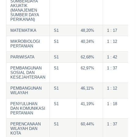
SUMBERDAYA
AKUATIK
(MANAJEMEN
SUMBER DAYA
PERIKANAN)
MATEMATIKA
S1
48,20%
1 : 17
MIKROBIOLOGI
S1
40,24%
1 : 12
PERTANIAN
PARIWISATA
S1
62,68%
1 : 42
PEMBANGUNAN
S1
62,97%
1 : 37
SOSIAL DAN
KESEJAHTERAAN
PEMBANGUNAN
S1
46,11%
1 : 12
WILAYAH
PENYULUHAN
S1
41,19%
1 : 18
DAN KOMUNIKASI
PERTANIAN
PERENCANAAN
S1
60,44%
1 : 37
WILAYAH DAN
KOTA