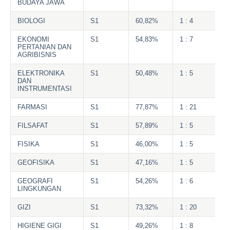
BUDAYA JAWA
BIOLOGI
S1
60,82%
1 : 4
EKONOMI
S1
54,83%
1 : 7
PERTANIAN DAN
AGRIBISNIS
ELEKTRONIKA
S1
50,48%
1 : 5
DAN
INSTRUMENTASI
FARMASI
S1
77,87%
1 : 21
FILSAFAT
S1
57,89%
1 : 5
FISIKA
S1
46,00%
1 : 5
GEOFISIKA
S1
47,16%
1 : 5
GEOGRAFI
S1
54,26%
1 : 6
LINGKUNGAN
GIZI
S1
73,32%
1 : 20
HIGIENE GIGI
S1
49,26%
1 : 8