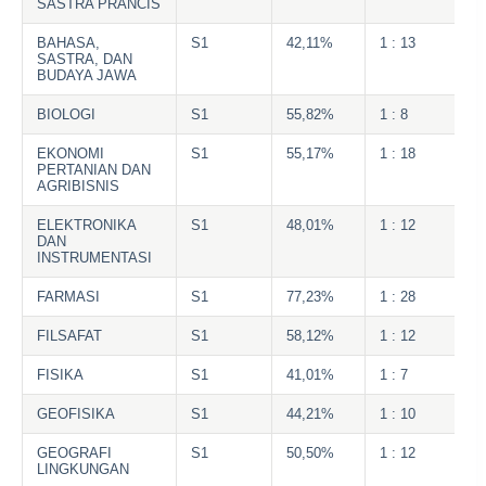
SASTRA PRANCIS
BAHASA,
S1
42,11%
1 : 13
SASTRA, DAN
BUDAYA JAWA
BIOLOGI
S1
55,82%
1 : 8
EKONOMI
S1
55,17%
1 : 18
PERTANIAN DAN
AGRIBISNIS
ELEKTRONIKA
S1
48,01%
1 : 12
DAN
INSTRUMENTASI
FARMASI
S1
77,23%
1 : 28
FILSAFAT
S1
58,12%
1 : 12
FISIKA
S1
41,01%
1 : 7
GEOFISIKA
S1
44,21%
1 : 10
GEOGRAFI
S1
50,50%
1 : 12
LINGKUNGAN