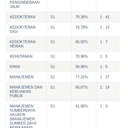
PENGINDERAAN
JAUH
KEDOKTERAN
S1
78,38%
1 : 41
KEDOKTERAN
S1
74,78%
1 : 13
GIGI
KEDOKTERAN
S1
66,92%
1 : 7
HEWAN
KEHUTANAN
S1
70,96%
1 : 5
KIMIA
S1
58,86%
1 : 5
MANAJEMEN
S1
77,31%
1 : 27
MANAJEMEN DAN
S1
66,87%
1 : 14
KEBIJAKAN
PUBLIK
MANAJEMEN
S1
41,96%
1 : 3
SUMBERDAYA
AKUATIK
(MANAJEMEN
SUMBER DAYA
PERIKANAN)