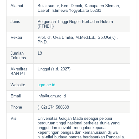
Alamat
Bulaksumur, Kec. Depok, Kabupaten Sleman,
Daerah Istimewa Yogyakarta 55281
Jenis
Perguruan Tinggi Negeri Berbadan Hukum
(PTNBH)
Rektor
Prof. dr. Ova Emilia, M.Med.Ed., Sp.OG(K).,
Ph.D.
Jumlah
18
Fakultas
Akreditasi
Unggul (s.d. 2027)
BAN-PT
Website
ugm.ac.id
Email
info@ugm.ac.id
Phone
(+62) 274 588688
Visi
Universitas Gadjah Mada sebagai pelopor
perguruan tinggi nasional berkelas dunia yang
unggul dan inovatif, mengabdi kepada
kepentingan bangsa dan kemanusiaan dijiwai
nilai-nilai budaya bangsa berdasarkan Pancasila.