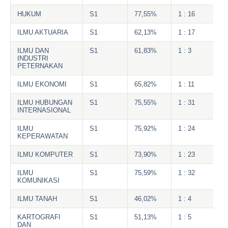
HUKUM
S1
77,55%
1 : 16
ILMU AKTUARIA
S1
62,13%
1 : 17
ILMU DAN
S1
61,83%
1 : 3
INDUSTRI
PETERNAKAN
ILMU EKONOMI
S1
65,82%
1 : 11
ILMU HUBUNGAN
S1
75,55%
1 : 31
INTERNASIONAL
ILMU
S1
75,92%
1 : 24
KEPERAWATAN
ILMU KOMPUTER
S1
73,90%
1 : 23
ILMU
S1
75,59%
1 : 32
KOMUNIKASI
ILMU TANAH
S1
46,02%
1 : 4
KARTOGRAFI
S1
51,13%
1 : 5
DAN