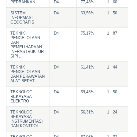
PERBANKAN
D4
77,48%
1 : 60
SISTEM
D4
63,56%
1 : 50
INFORMASI
GEOGRAFIS
TEKNIK
D4
75,17%
1 : 87
PENGELOLAAN
DAN
PEMELIHARAAN
INFRASTRUKTUR
SIPIL
TEKNIK
D4
61,41%
1 : 44
PENGELOLAAN
DAN PERAWATAN
ALAT BERAT
TEKNOLOGI
D4
69,43%
1 : 50
REKAYASA
ELEKTRO
TEKNOLOGI
D4
56,31%
1 : 24
REKAYASA
INSTRUMENTASI
DAN KONTROL
TEKNOLOGI
D4
67,96%
1 : 37