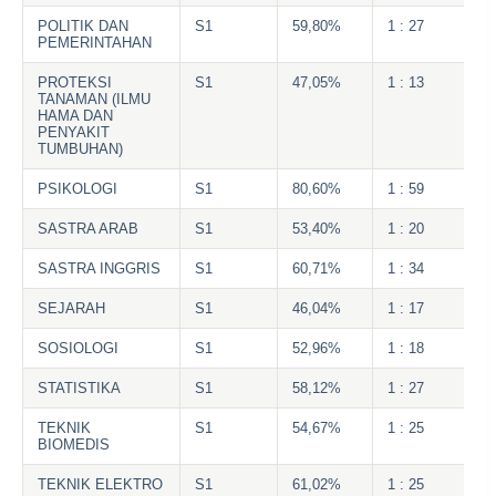
POLITIK DAN
S1
59,80%
1 : 27
PEMERINTAHAN
PROTEKSI
S1
47,05%
1 : 13
TANAMAN (ILMU
HAMA DAN
PENYAKIT
TUMBUHAN)
PSIKOLOGI
S1
80,60%
1 : 59
SASTRA ARAB
S1
53,40%
1 : 20
SASTRA INGGRIS
S1
60,71%
1 : 34
SEJARAH
S1
46,04%
1 : 17
SOSIOLOGI
S1
52,96%
1 : 18
STATISTIKA
S1
58,12%
1 : 27
TEKNIK
S1
54,67%
1 : 25
BIOMEDIS
TEKNIK ELEKTRO
S1
61,02%
1 : 25