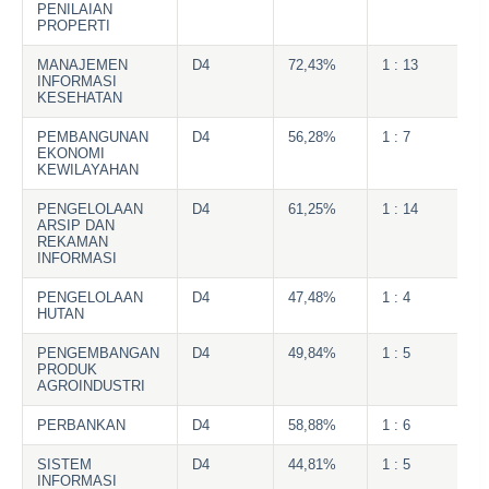
PENILAIAN
PROPERTI
MANAJEMEN
D4
72,43%
1 : 13
INFORMASI
KESEHATAN
PEMBANGUNAN
D4
56,28%
1 : 7
EKONOMI
KEWILAYAHAN
PENGELOLAAN
D4
61,25%
1 : 14
ARSIP DAN
REKAMAN
INFORMASI
PENGELOLAAN
D4
47,48%
1 : 4
HUTAN
PENGEMBANGAN
D4
49,84%
1 : 5
PRODUK
AGROINDUSTRI
PERBANKAN
D4
58,88%
1 : 6
SISTEM
D4
44,81%
1 : 5
INFORMASI