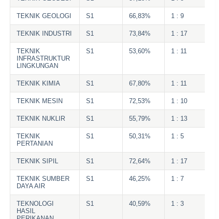
TEKNIK GEOLOGI
S1
66,83%
1 : 9
TEKNIK INDUSTRI
S1
73,84%
1 : 17
TEKNIK
S1
53,60%
1 : 11
INFRASTRUKTUR
LINGKUNGAN
TEKNIK KIMIA
S1
67,80%
1 : 11
TEKNIK MESIN
S1
72,53%
1 : 10
TEKNIK NUKLIR
S1
55,79%
1 : 13
TEKNIK
S1
50,31%
1 : 5
PERTANIAN
TEKNIK SIPIL
S1
72,64%
1 : 17
TEKNIK SUMBER
S1
46,25%
1 : 7
DAYA AIR
TEKNOLOGI
S1
40,59%
1 : 3
HASIL
PERIKANAN