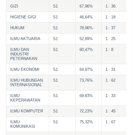
GIZI
S1
67,96%
1 : 36
HIGIENE GIGI
S1
46,64%
1 : 18
HUKUM
S1
78,96%
1 : 37
ILMU AKTUARIA
S1
52,89%
1 : 25
ILMU DAN
S1
60,47%
1 : 8
INDUSTRI
PETERNAKAN
ILMU EKONOMI
S1
64,97%
1 : 31
ILMU HUBUNGAN
S1
73,76%
1 : 62
INTERNASIONAL
ILMU
S1
69,83%
1 : 33
KEPERAWATAN
ILMU KOMPUTER
S1
72,23%
1 : 45
ILMU
S1
75,32%
1 : 67
KOMUNIKASI