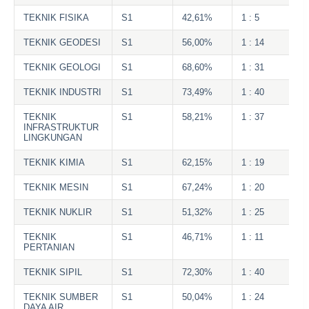
TEKNIK FISIKA
S1
42,61%
1 : 5
TEKNIK GEODESI
S1
56,00%
1 : 14
TEKNIK GEOLOGI
S1
68,60%
1 : 31
TEKNIK INDUSTRI
S1
73,49%
1 : 40
TEKNIK
S1
58,21%
1 : 37
INFRASTRUKTUR
LINGKUNGAN
TEKNIK KIMIA
S1
62,15%
1 : 19
TEKNIK MESIN
S1
67,24%
1 : 20
TEKNIK NUKLIR
S1
51,32%
1 : 25
TEKNIK
S1
46,71%
1 : 11
PERTANIAN
TEKNIK SIPIL
S1
72,30%
1 : 40
TEKNIK SUMBER
S1
50,04%
1 : 24
DAYA AIR