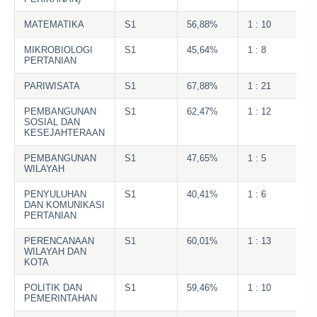
MATEMATIKA
S1
56,88%
1 : 10
MIKROBIOLOGI
S1
45,64%
1 : 8
PERTANIAN
PARIWISATA
S1
67,88%
1 : 21
PEMBANGUNAN
S1
62,47%
1 : 12
SOSIAL DAN
KESEJAHTERAAN
PEMBANGUNAN
S1
47,65%
1 : 5
WILAYAH
PENYULUHAN
S1
40,41%
1 : 6
DAN KOMUNIKASI
PERTANIAN
PERENCANAAN
S1
60,01%
1 : 13
WILAYAH DAN
KOTA
POLITIK DAN
S1
59,46%
1 : 10
PEMERINTAHAN