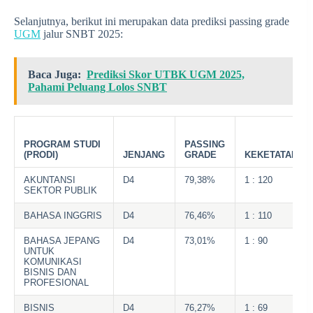
Selanjutnya, berikut ini merupakan data prediksi passing grade
UGM
jalur SNBT 2025:
Baca Juga:
Prediksi Skor UTBK UGM 2025,
Pahami Peluang Lolos SNBT
PROGRAM STUDI
PASSING
(PRODI)
JENJANG
GRADE
KEKETATAN
AKUNTANSI
D4
79,38%
1 : 120
SEKTOR PUBLIK
BAHASA INGGRIS
D4
76,46%
1 : 110
BAHASA JEPANG
D4
73,01%
1 : 90
UNTUK
KOMUNIKASI
BISNIS DAN
PROFESIONAL
BISNIS
D4
76,27%
1 : 69