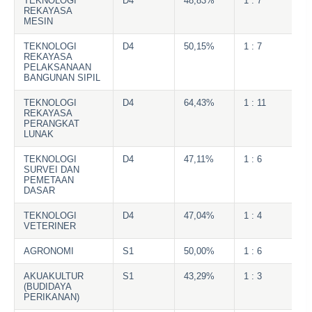
TEKNOLOGI
D4
48,83%
1 : 7
REKAYASA
MESIN
TEKNOLOGI
D4
50,15%
1 : 7
REKAYASA
PELAKSANAAN
BANGUNAN SIPIL
TEKNOLOGI
D4
64,43%
1 : 11
REKAYASA
PERANGKAT
LUNAK
TEKNOLOGI
D4
47,11%
1 : 6
SURVEI DAN
PEMETAAN
DASAR
TEKNOLOGI
D4
47,04%
1 : 4
VETERINER
AGRONOMI
S1
50,00%
1 : 6
AKUAKULTUR
S1
43,29%
1 : 3
(BUDIDAYA
PERIKANAN)