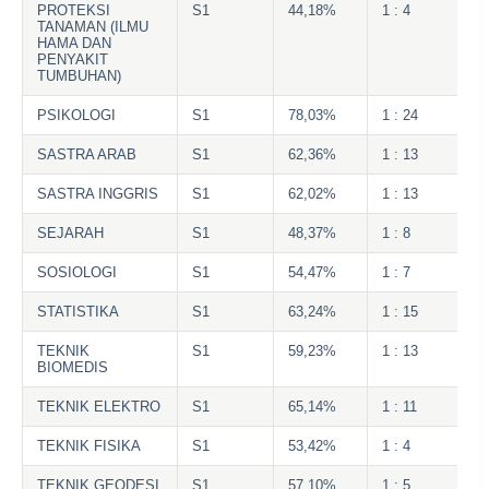
PROTEKSI
S1
44,18%
1 : 4
TANAMAN (ILMU
HAMA DAN
PENYAKIT
TUMBUHAN)
PSIKOLOGI
S1
78,03%
1 : 24
SASTRA ARAB
S1
62,36%
1 : 13
SASTRA INGGRIS
S1
62,02%
1 : 13
SEJARAH
S1
48,37%
1 : 8
SOSIOLOGI
S1
54,47%
1 : 7
STATISTIKA
S1
63,24%
1 : 15
TEKNIK
S1
59,23%
1 : 13
BIOMEDIS
TEKNIK ELEKTRO
S1
65,14%
1 : 11
TEKNIK FISIKA
S1
53,42%
1 : 4
TEKNIK GEODESI
S1
57,10%
1 : 5