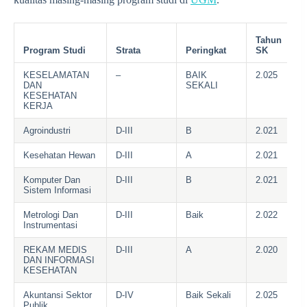
Tahun
Program Studi
Strata
Peringkat
SK
KESELAMATAN
–
BAIK
2.025
DAN
SEKALI
KESEHATAN
KERJA
Agroindustri
D-III
B
2.021
Kesehatan Hewan
D-III
A
2.021
Komputer Dan
D-III
B
2.021
Sistem Informasi
Metrologi Dan
D-III
Baik
2.022
Instrumentasi
REKAM MEDIS
D-III
A
2.020
DAN INFORMASI
KESEHATAN
Akuntansi Sektor
D-IV
Baik Sekali
2.025
Publik