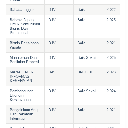
Bahasa Inggris
D-IV
Baik
2.022
Bahasa Jepang
D-IV
Baik
2.025
Untuk Komunikasi
Bisnis Dan
Profesional
Bisnis Perjalanan
D-IV
Baik
2.021
Wisata
Manajemen Dan
D-IV
Baik Sekali
2.025
Penilaian Properti
MANAJEMEN
D-IV
UNGGUL
2.023
INFORMASI
KESEHATAN
Pembangunan
D-IV
Baik Sekali
2.024
Ekonomi
Kewilayahan
Pengelolaan Arsip
D-IV
Baik
2.021
Dan Rekaman
Informasi