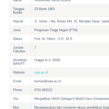
Nama
Universitas Jambi (UNJA)
Tanggal
23 Maret 1963
Berdiri
Alamat
Jl. Jambi – Ma. Bulian KM. 15, Mendalo Darat, Jamb
Jenis
Perguruan Tinggi Negeri (PTN)
Rektor
Prof. Dr. Helmi., S.H., M.H
Jumlah
7
Fakultas
Akreditasi
Unggul (s.d. 2029)
BAN-PT
Website
unja.ac.id
Email
humas@unja.ac.id
Phone
0741-583122
Visi
Menjadikan UNJA Sebagai A World Class Entrepreneu
Misi
Mengupayakan dan menjamin akses pendidikan tinggi