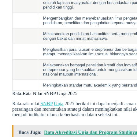
seluruh lapisan masyarakat dengan berlandaskan pa
pendidikan tinggi.
Mengembangkan dan menyebarluaskan ilmu pengetahu
pendidikan, penelitian dan pengabdian kepada masya
Melaksanakan pendidikan berkualitas serta mengemb
dengan bakat dan minat mahasiswa.
Menghasilkan para lulusan entrepreneur dari berbaga
mampu mengaplikasikan ilmu sesuai bidangnya secar
Melaksanakan berbagai penelitian kreatif dan inova
entrepreneur yang berkualitas untuk menghasilkan lul
nasional maupun internasional.
Meningkatkan standar mutu akademik yang berstanda
Rata-Rata Nilai SNBP Unja 2025
Rata-rata nilai
SNBP
Unja
2025 berikut ini dapat menjadi acua
persaingan dan menentukan strategi dalam meningkatkan nilai
menjadi indikator utama keberhasilan dalam seleksi ini.
Baca Juga:
Data Akreditasi Unja dan Program Studinya