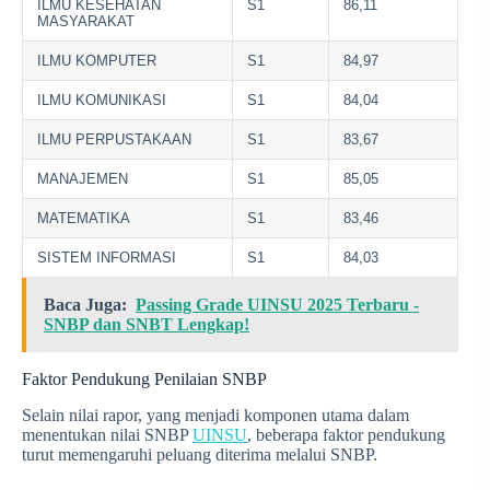
ILMU KESEHATAN
S1
86,11
MASYARAKAT
ILMU KOMPUTER
S1
84,97
ILMU KOMUNIKASI
S1
84,04
ILMU PERPUSTAKAAN
S1
83,67
MANAJEMEN
S1
85,05
MATEMATIKA
S1
83,46
SISTEM INFORMASI
S1
84,03
Baca Juga:
Passing Grade UINSU 2025 Terbaru -
SNBP dan SNBT Lengkap!
Faktor Pendukung Penilaian SNBP
Selain nilai rapor, yang menjadi komponen utama dalam
menentukan nilai SNBP
UINSU
, beberapa faktor pendukung
turut memengaruhi peluang diterima melalui SNBP.