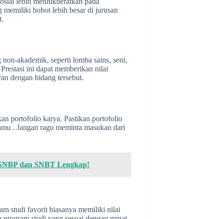
sial lebih menitikberatkan pada
 memiliki bobot lebih besar di jurusan
t.
g non-akademik, seperti lomba sains, seni,
Prestasi ini dapat memberikan nilai
van dengan bidang tersebut.
an portofolio karya. Pastikan portofolio
amu . Jangan ragu meminta masukan dari
 SNBP dan SNBT Lengkap!
am studi favorit biasanya memiliki nilai
h program studi yang sesuai dengan minat