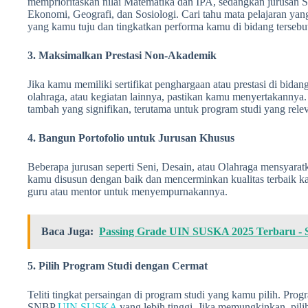
memprioritaskan nilai Matematika dan IPA, sedangkan jurusan So
Ekonomi, Geografi, dan Sosiologi. Cari tahu mata pelajaran yang
yang kamu tuju dan tingkatkan performa kamu di bidang tersebu
3. Maksimalkan Prestasi Non-Akademik
Jika kamu memiliki sertifikat penghargaan atau prestasi di bidan
olahraga, atau kegiatan lainnya, pastikan kamu menyertakannya. 
tambah yang signifikan, terutama untuk program studi yang rele
4. Bangun Portofolio untuk Jurusan Khusus
Beberapa jurusan seperti Seni, Desain, atau Olahraga mensyaratk
kamu disusun dengan baik dan mencerminkan kualitas terbaik k
guru atau mentor untuk menyempurnakannya.
Baca Juga:
Passing Grade UIN SUSKA 2025 Terbaru -
5. Pilih Program Studi dengan Cermat
Teliti tingkat persaingan di program studi yang kamu pilih. Progr
SNBP
UIN SUSKA
yang lebih tinggi. Jika memungkinkan, pili