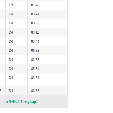
D3
84,90
D4
83,94
D4
83,02
D4
83,11
D4
83,44
D4
86,72
D4
83,63
D4
85,51
D4
83,84
S
D4
83,68
P dan SNBT Lengkap!