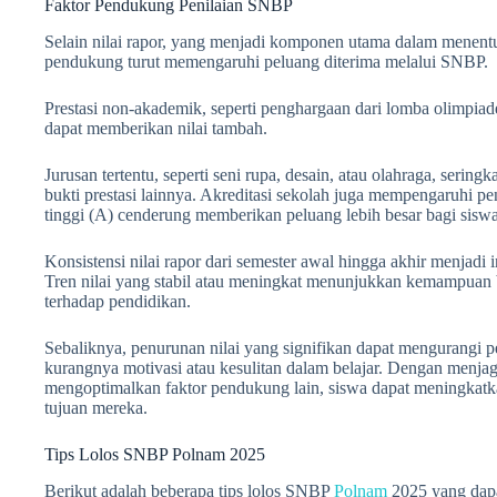
Faktor Pendukung Penilaian SNBP
Selain nilai rapor, yang menjadi komponen utama dalam menen
pendukung turut memengaruhi peluang diterima melalui SNBP.
Prestasi non-akademik, seperti penghargaan dari lomba olimpiade,
dapat memberikan nilai tambah.
Jurusan tertentu, seperti seni rupa, desain, atau olahraga, sering
bukti prestasi lainnya. Akreditasi sekolah juga mempengaruhi pe
tinggi (A) cenderung memberikan peluang lebih besar bagi siswa
Konsistensi nilai rapor dari semester awal hingga akhir menjadi
Tren nilai yang stabil atau meningkat menunjukkan kemampuan 
terhadap pendidikan.
Sebaliknya, penurunan nilai yang signifikan dapat mengurangi
kurangnya motivasi atau kesulitan dalam belajar. Dengan menjag
mengoptimalkan faktor pendukung lain, siswa dapat meningkatka
tujuan mereka.
Tips Lolos SNBP Polnam 2025
Berikut adalah beberapa tips lolos SNBP
Polnam
2025 yang dap