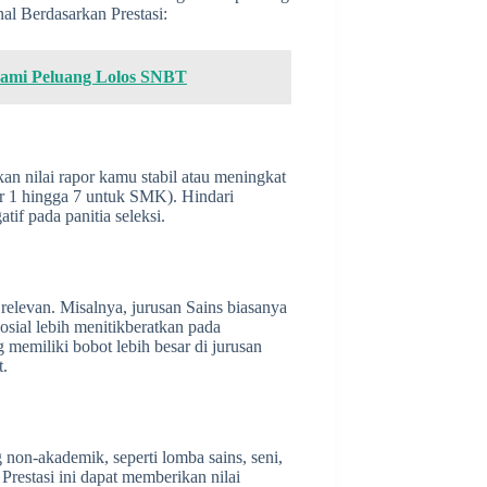
nal Berdasarkan Prestasi:
mi Peluang Lolos SNBT
n nilai rapor kamu stabil atau meningkat
r 1 hingga 7 untuk SMK). Hindari
if pada panitia seleksi.
 relevan. Misalnya, jurusan Sains biasanya
sial lebih menitikberatkan pada
 memiliki bobot lebih besar di jurusan
t.
g non-akademik, seperti lomba sains, seni,
Prestasi ini dapat memberikan nilai