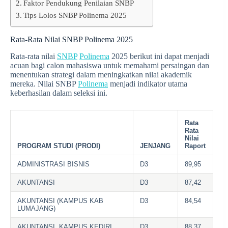
Faktor Pendukung Penilaian SNBP
Tips Lolos SNBP Polinema 2025
Rata-Rata Nilai SNBP Polinema 2025
Rata-rata nilai
SNBP
Polinema
2025 berikut ini dapat menjadi
acuan bagi calon mahasiswa untuk memahami persaingan dan
menentukan strategi dalam meningkatkan nilai akademik
mereka. Nilai SNBP
Polinema
menjadi indikator utama
keberhasilan dalam seleksi ini.
Rata
Rata
Nilai
PROGRAM STUDI (PRODI)
JENJANG
Raport
ADMINISTRASI BISNIS
D3
89,95
AKUNTANSI
D3
87,42
AKUNTANSI (KAMPUS KAB
D3
84,54
LUMAJANG)
AKUNTANSI, KAMPUS KEDIRI
D3
88,37