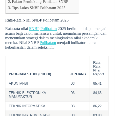
Faktor Pendukung Penilaian SNBP
Tips Lolos SNBP Polibatam 2025
Rata-Rata Nilai SNBP Polibatam 2025
Rata-rata nilai
SNBP
Polibatam
2025 berikut ini dapat menjadi
acuan bagi calon mahasiswa untuk memahami persaingan dan
menentukan strategi dalam meningkatkan nilai akademik
mereka. Nilai SNBP
Polibatam
menjadi indikator utama
keberhasilan dalam seleksi ini.
Rata
Rata
Nilai
PROGRAM STUDI (PRODI)
JENJANG
Raport
AKUNTANSI
D3
85,41
TEKNIK ELEKTRONIKA
D3
84,63
MANUFAKTUR
TEKNIK INFORMATIKA
D3
86,22
TEKNIK INSTRUMENTASI
D3
83,83