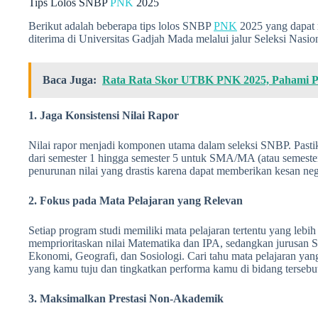
Tips Lolos SNBP
PNK
2025
Berikut adalah beberapa tips lolos SNBP
PNK
2025 yang dapat
diterima di Universitas Gadjah Mada melalui jalur Seleksi Nasio
Baca Juga:
Rata Rata Skor UTBK PNK 2025, Pahami P
1. Jaga Konsistensi Nilai Rapor
Nilai rapor menjadi komponen utama dalam seleksi SNBP. Pastika
dari semester 1 hingga semester 5 untuk SMA/MA (atau semeste
penurunan nilai yang drastis karena dapat memberikan kesan negat
2. Fokus pada Mata Pelajaran yang Relevan
Setiap program studi memiliki mata pelajaran tertentu yang lebih
memprioritaskan nilai Matematika dan IPA, sedangkan jurusan So
Ekonomi, Geografi, dan Sosiologi. Cari tahu mata pelajaran yang
yang kamu tuju dan tingkatkan performa kamu di bidang tersebu
3. Maksimalkan Prestasi Non-Akademik