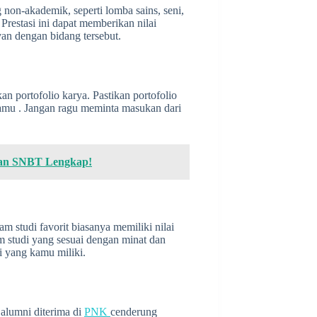
g non-akademik, seperti lomba sains, seni,
Prestasi ini dapat memberikan nilai
van dengan bidang tersebut.
an portofolio karya. Pastikan portofolio
amu . Jangan ragu meminta masukan dari
dan SNBT Lengkap!
am studi favorit biasanya memiliki nilai
m studi yang sesuai dengan minat dan
i yang kamu miliki.
 alumni diterima di
PNK
cenderung