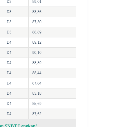
D3
89,01
D3
83,86
D3
87,30
D3
88,89
D4
89,12
D4
90,10
D4
88,89
D4
88,44
D4
87,84
D4
83,18
D4
85,69
D4
87,62
dan SNBT Lengkap!