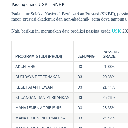
Passing Grade USK – SNBP
Pada jalur Seleksi Nasional Berdasarkan Prestasi (SNBP), passi
rapor, prestasi akademik dan non-akademik, serta daya tampung 
Nah, berikut ini merupakan data prediksi passing grade
USK
202
PASSING
PROGRAM STUDI (PRODI)
JENJANG
GRADE
AKUNTANSI
D3
21,88%
BUDIDAYA PETERNAKAN
D3
20,38%
KESEHATAN HEWAN
D3
21,44%
KEUANGAN DAN PERBANKAN
D3
25,28%
MANAJEMEN AGRIBISNIS
D3
23,35%
MANAJEMEN INFORMATIKA
D3
24,42%