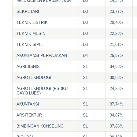
MANAJEMEN PERUSAHAAN
D3
24,34%
SEKRETARI
D3
23,77%
TEKNIK LISTRIK
D3
20,40%
TEKNIK MESIN
D3
22,23%
TEKNIK SIPIL
D3
21,61%
AKUNTANSI PERPAJAKAN
D4
25,97%
AGRIBISNIS
S1
34,98%
AGROTEKNOLOGI
S1
30,83%
AGROTEKNOLOGI (PSDKU
S1
24,25%
GAYO LUES)
AKUNTANSI
S1
37,74%
ARSITEKTUR
S1
34,67%
BIMBINGAN KONSELING
S1
37,86%