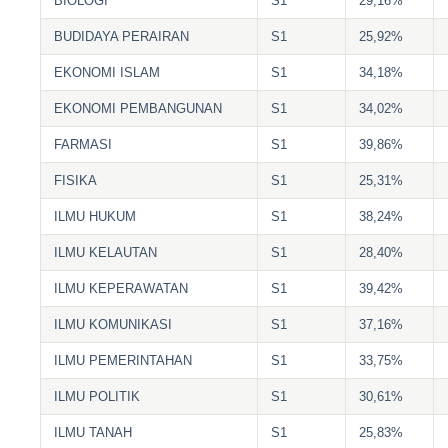
BIOLOGI
S1
29,16%
BUDIDAYA PERAIRAN
S1
25,92%
EKONOMI ISLAM
S1
34,18%
EKONOMI PEMBANGUNAN
S1
34,02%
FARMASI
S1
39,86%
FISIKA
S1
25,31%
ILMU HUKUM
S1
38,24%
ILMU KELAUTAN
S1
28,40%
ILMU KEPERAWATAN
S1
39,42%
ILMU KOMUNIKASI
S1
37,16%
ILMU PEMERINTAHAN
S1
33,75%
ILMU POLITIK
S1
30,61%
ILMU TANAH
S1
25,83%