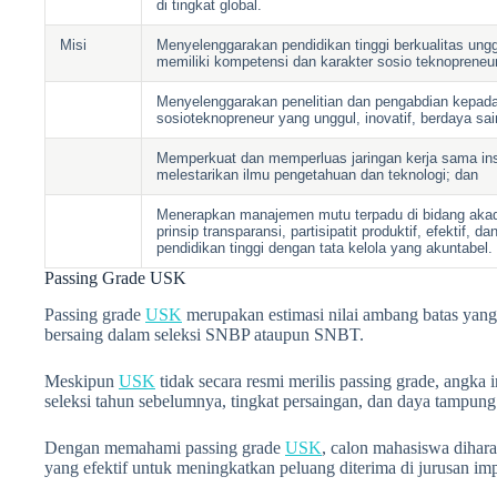
di tingkat global.
Misi
Menyelenggarakan pendidikan tinggi berkualitas ung
memiliki kompetensi dan karakter sosio teknopreneur
Menyelenggarakan penelitian dan pengabdian kepad
sosioteknopreneur yang unggul, inovatif, berdaya sai
Memperkuat dan memperluas jaringan kerja sama in
melestarikan ilmu pengetahuan dan teknologi; dan
Menerapkan manajemen mutu terpadu di bidang aka
prinsip transparansi, partisipatit produktif, efektif, 
pendidikan tinggi dengan tata kelola yang akuntabel.
Passing Grade USK
Passing grade
USK
merupakan estimasi nilai ambang batas yang
bersaing dalam seleksi SNBP ataupun SNBT.
Meskipun
USK
tidak secara resmi merilis passing grade, angka i
seleksi tahun sebelumnya, tingkat persaingan, dan daya tampung
Dengan memahami passing grade
USK
, calon mahasiswa dihar
yang efektif untuk meningkatkan peluang diterima di jurusan im