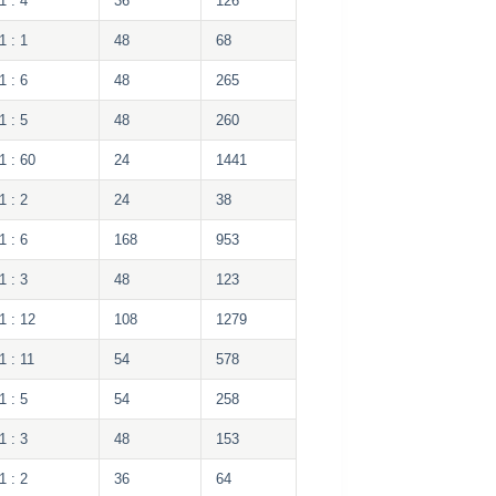
1 : 4
36
126
1 : 1
48
68
1 : 6
48
265
1 : 5
48
260
1 : 60
24
1441
1 : 2
24
38
1 : 6
168
953
1 : 3
48
123
1 : 12
108
1279
1 : 11
54
578
1 : 5
54
258
1 : 3
48
153
1 : 2
36
64