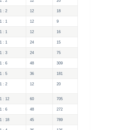
1 : 2
12
20
1 : 2
12
18
1 : 1
12
9
1 : 1
12
16
1 : 1
24
15
1 : 3
24
75
1 : 6
48
309
1 : 5
36
181
1 : 2
12
20
1 : 12
60
705
1 : 6
48
272
1 : 18
45
789