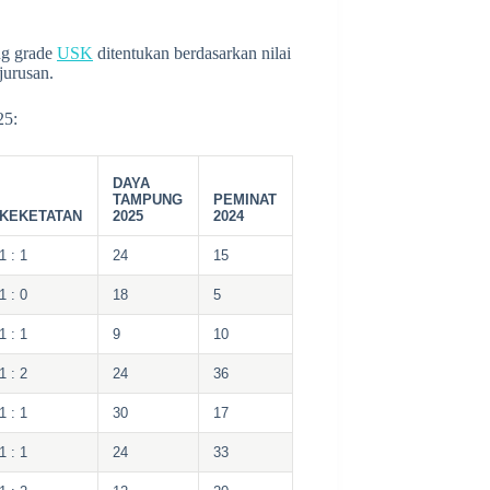
ng grade
USK
ditentukan berdasarkan nilai
jurusan.
5:
DAYA
TAMPUNG
PEMINAT
KEKETATAN
2025
2024
1 : 1
24
15
1 : 0
18
5
1 : 1
9
10
1 : 2
24
36
1 : 1
30
17
1 : 1
24
33