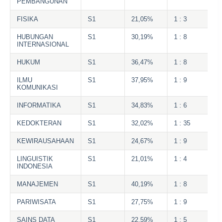
PEMBANGUNAN
FISIKA
S1
21,05%
1 : 3
HUBUNGAN
S1
30,19%
1 : 8
INTERNASIONAL
HUKUM
S1
36,47%
1 : 8
ILMU
S1
37,95%
1 : 9
KOMUNIKASI
INFORMATIKA
S1
34,83%
1 : 6
KEDOKTERAN
S1
32,02%
1 : 35
KEWIRAUSAHAAN
S1
24,67%
1 : 9
LINGUISTIK
S1
21,01%
1 : 4
INDONESIA
MANAJEMEN
S1
40,19%
1 : 8
PARIWISATA
S1
27,75%
1 : 9
SAINS DATA
S1
22,59%
1 : 5