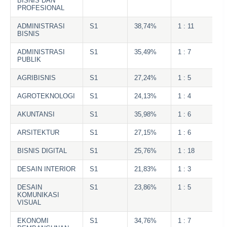
BISNIS DAN
PROFESIONAL
ADMINISTRASI
S1
38,74%
1 : 11
BISNIS
ADMINISTRASI
S1
35,49%
1 : 7
PUBLIK
AGRIBISNIS
S1
27,24%
1 : 5
AGROTEKNOLOGI
S1
24,13%
1 : 4
AKUNTANSI
S1
35,98%
1 : 6
ARSITEKTUR
S1
27,15%
1 : 6
BISNIS DIGITAL
S1
25,76%
1 : 18
DESAIN INTERIOR
S1
21,83%
1 : 3
DESAIN
S1
23,86%
1 : 5
KOMUNIKASI
VISUAL
EKONOMI
S1
34,76%
1 : 7