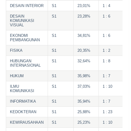
DESAIN INTERIOR
S1
23,01%
1 : 4
DESAIN
S1
23,28%
1 : 6
KOMUNIKASI
VISUAL
EKONOMI
S1
34,81%
1 : 6
PEMBANGUNAN
FISIKA
S1
20,35%
1 : 2
HUBUNGAN
S1
32,64%
1 : 8
INTERNASIONAL
HUKUM
S1
35,98%
1 : 7
ILMU
S1
37,03%
1 : 10
KOMUNIKASI
INFORMATIKA
S1
35,94%
1 : 7
KEDOKTERAN
S1
25,88%
1 : 23
KEWIRAUSAHAAN
S1
25,23%
1 : 10