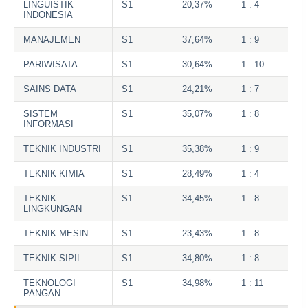
LINGUISTIK
S1
20,37%
1 : 4
INDONESIA
MANAJEMEN
S1
37,64%
1 : 9
PARIWISATA
S1
30,64%
1 : 10
SAINS DATA
S1
24,21%
1 : 7
SISTEM
S1
35,07%
1 : 8
INFORMASI
TEKNIK INDUSTRI
S1
35,38%
1 : 9
TEKNIK KIMIA
S1
28,49%
1 : 4
TEKNIK
S1
34,45%
1 : 8
LINGKUNGAN
TEKNIK MESIN
S1
23,43%
1 : 8
TEKNIK SIPIL
S1
34,80%
1 : 8
TEKNOLOGI
S1
34,98%
1 : 11
PANGAN