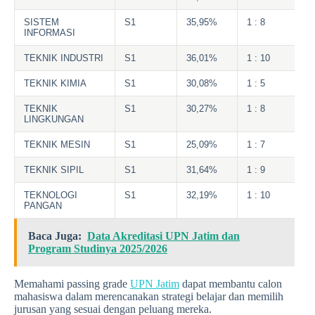
SISTEM
S1
35,95%
1 : 8
INFORMASI
TEKNIK INDUSTRI
S1
36,01%
1 : 10
TEKNIK KIMIA
S1
30,08%
1 : 5
TEKNIK
S1
30,27%
1 : 8
LINGKUNGAN
TEKNIK MESIN
S1
25,09%
1 : 7
TEKNIK SIPIL
S1
31,64%
1 : 9
TEKNOLOGI
S1
32,19%
1 : 10
PANGAN
Baca Juga:
Data Akreditasi UPN Jatim dan
Program Studinya 2025/2026
Memahami passing grade
UPN Jatim
dapat membantu calon
mahasiswa dalam merencanakan strategi belajar dan memilih
jurusan yang sesuai dengan peluang mereka.