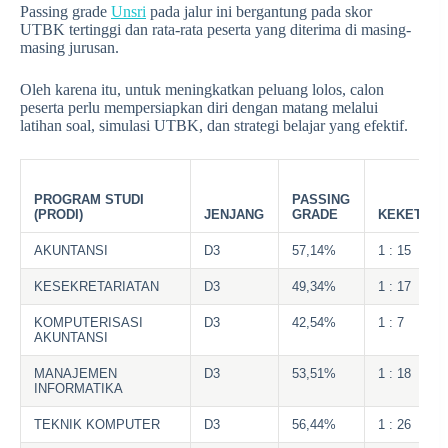
Passing grade
Unsri
pada jalur ini bergantung pada skor
UTBK tertinggi dan rata-rata peserta yang diterima di masing-
masing jurusan.
Oleh karena itu, untuk meningkatkan peluang lolos, calon
peserta perlu mempersiapkan diri dengan matang melalui
latihan soal, simulasi UTBK, dan strategi belajar yang efektif.
PROGRAM STUDI
PASSING
(PRODI)
JENJANG
GRADE
KEKETATA
AKUNTANSI
D3
57,14%
1 : 15
KESEKRETARIATAN
D3
49,34%
1 : 17
KOMPUTERISASI
D3
42,54%
1 : 7
AKUNTANSI
MANAJEMEN
D3
53,51%
1 : 18
INFORMATIKA
TEKNIK KOMPUTER
D3
56,44%
1 : 26