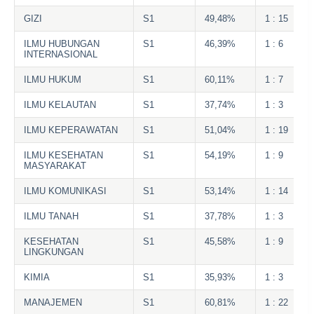
GIZI
S1
49,48%
1 : 15
ILMU HUBUNGAN
S1
46,39%
1 : 6
INTERNASIONAL
ILMU HUKUM
S1
60,11%
1 : 7
ILMU KELAUTAN
S1
37,74%
1 : 3
ILMU KEPERAWATAN
S1
51,04%
1 : 19
ILMU KESEHATAN
S1
54,19%
1 : 9
MASYARAKAT
ILMU KOMUNIKASI
S1
53,14%
1 : 14
ILMU TANAH
S1
37,78%
1 : 3
KESEHATAN
S1
45,58%
1 : 9
LINGKUNGAN
KIMIA
S1
35,93%
1 : 3
MANAJEMEN
S1
60,81%
1 : 22