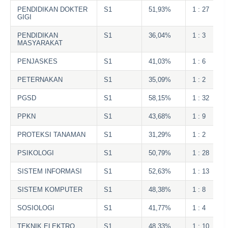
PENDIDIKAN DOKTER
S1
51,93%
1 : 27
GIGI
PENDIDIKAN
S1
36,04%
1 : 3
MASYARAKAT
PENJASKES
S1
41,03%
1 : 6
PETERNAKAN
S1
35,09%
1 : 2
PGSD
S1
58,15%
1 : 32
PPKN
S1
43,68%
1 : 9
PROTEKSI TANAMAN
S1
31,29%
1 : 2
PSIKOLOGI
S1
50,79%
1 : 28
SISTEM INFORMASI
S1
52,63%
1 : 13
SISTEM KOMPUTER
S1
48,38%
1 : 8
SOSIOLOGI
S1
41,77%
1 : 4
TEKNIK ELEKTRO
S1
48,33%
1 : 10