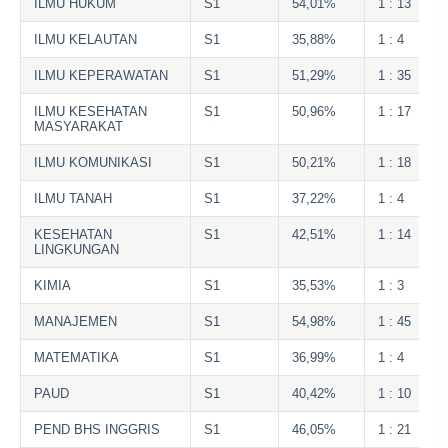
ILMU HUKUM
S1
54,01%
1 : 13
ILMU KELAUTAN
S1
35,88%
1 : 4
ILMU KEPERAWATAN
S1
51,29%
1 : 35
ILMU KESEHATAN
S1
50,96%
1 : 17
MASYARAKAT
ILMU KOMUNIKASI
S1
50,21%
1 : 18
ILMU TANAH
S1
37,22%
1 : 4
KESEHATAN
S1
42,51%
1 : 14
LINGKUNGAN
KIMIA
S1
35,53%
1 : 3
MANAJEMEN
S1
54,98%
1 : 45
MATEMATIKA
S1
36,99%
1 : 4
PAUD
S1
40,42%
1 : 10
PEND BHS INGGRIS
S1
46,05%
1 : 21