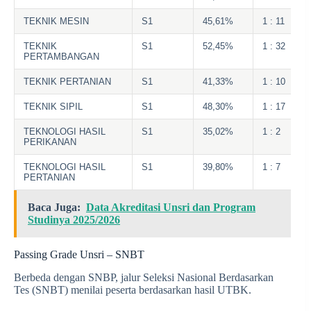
TEKNIK MESIN
S1
45,61%
1 : 11
TEKNIK
S1
52,45%
1 : 32
PERTAMBANGAN
TEKNIK PERTANIAN
S1
41,33%
1 : 10
TEKNIK SIPIL
S1
48,30%
1 : 17
TEKNOLOGI HASIL
S1
35,02%
1 : 2
PERIKANAN
TEKNOLOGI HASIL
S1
39,80%
1 : 7
PERTANIAN
Baca Juga:
Data Akreditasi Unsri dan Program
Studinya 2025/2026
Passing Grade Unsri – SNBT
Berbeda dengan SNBP, jalur Seleksi Nasional Berdasarkan
Tes (SNBT) menilai peserta berdasarkan hasil UTBK.