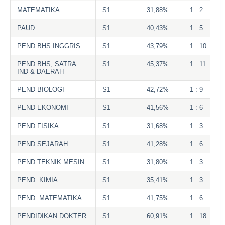
MATEMATIKA
S1
31,88%
1 : 2
PAUD
S1
40,43%
1 : 5
PEND BHS INGGRIS
S1
43,79%
1 : 10
PEND BHS, SATRA
S1
45,37%
1 : 11
IND & DAERAH
PEND BIOLOGI
S1
42,72%
1 : 9
PEND EKONOMI
S1
41,56%
1 : 6
PEND FISIKA
S1
31,68%
1 : 3
PEND SEJARAH
S1
41,28%
1 : 6
PEND TEKNIK MESIN
S1
31,80%
1 : 3
PEND. KIMIA
S1
35,41%
1 : 3
PEND. MATEMATIKA
S1
41,75%
1 : 6
PENDIDIKAN DOKTER
S1
60,91%
1 : 18