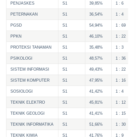
PENJASKES
S1
39,85%
1 : 6
PETERNAKAN
S1
36,54%
1 : 4
PGSD
S1
54,94%
1 : 69
PPKN
S1
46,10%
1 : 22
PROTEKSI TANAMAN
S1
35,48%
1 : 3
PSIKOLOGI
S1
48,57%
1 : 36
SISTEM INFORMASI
S1
49,43%
1 : 22
SISTEM KOMPUTER
S1
47,95%
1 : 16
SOSIOLOGI
S1
41,42%
1 : 4
TEKNIK ELEKTRO
S1
45,81%
1 : 12
TEKNIK GEOLOGI
S1
41,41%
1 : 15
TEKNIK INFORMATIKA
S1
51,66%
1 : 30
TEKNIK KIMIA
S1
41,76%
1 : 9