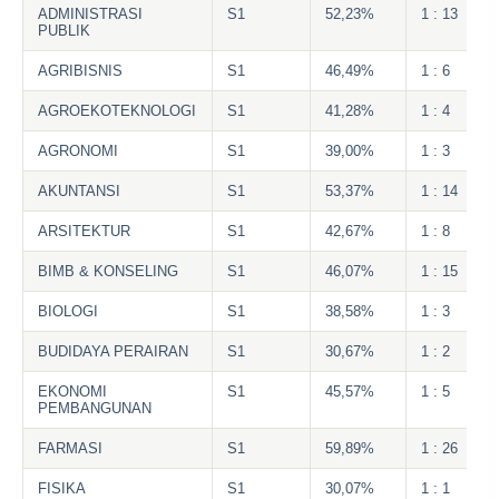
ADMINISTRASI
S1
52,23%
1 : 13
PUBLIK
AGRIBISNIS
S1
46,49%
1 : 6
AGROEKOTEKNOLOGI
S1
41,28%
1 : 4
AGRONOMI
S1
39,00%
1 : 3
AKUNTANSI
S1
53,37%
1 : 14
ARSITEKTUR
S1
42,67%
1 : 8
BIMB & KONSELING
S1
46,07%
1 : 15
BIOLOGI
S1
38,58%
1 : 3
BUDIDAYA PERAIRAN
S1
30,67%
1 : 2
EKONOMI
S1
45,57%
1 : 5
PEMBANGUNAN
FARMASI
S1
59,89%
1 : 26
FISIKA
S1
30,07%
1 : 1