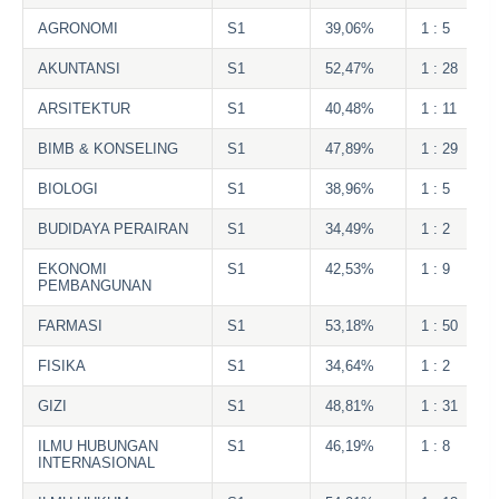
AGRONOMI
S1
39,06%
1 : 5
AKUNTANSI
S1
52,47%
1 : 28
ARSITEKTUR
S1
40,48%
1 : 11
BIMB & KONSELING
S1
47,89%
1 : 29
BIOLOGI
S1
38,96%
1 : 5
BUDIDAYA PERAIRAN
S1
34,49%
1 : 2
EKONOMI
S1
42,53%
1 : 9
PEMBANGUNAN
FARMASI
S1
53,18%
1 : 50
FISIKA
S1
34,64%
1 : 2
GIZI
S1
48,81%
1 : 31
ILMU HUBUNGAN
S1
46,19%
1 : 8
INTERNASIONAL