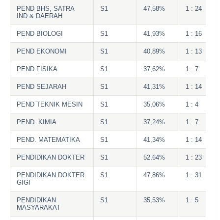
PEND BHS, SATRA
S1
47,58%
1 : 24
IND & DAERAH
PEND BIOLOGI
S1
41,93%
1 : 16
PEND EKONOMI
S1
40,89%
1 : 13
PEND FISIKA
S1
37,62%
1 : 7
PEND SEJARAH
S1
41,31%
1 : 14
PEND TEKNIK MESIN
S1
35,06%
1 : 4
PEND. KIMIA
S1
37,24%
1 : 7
PEND. MATEMATIKA
S1
41,34%
1 : 14
PENDIDIKAN DOKTER
S1
52,64%
1 : 23
PENDIDIKAN DOKTER
S1
47,86%
1 : 31
GIGI
PENDIDIKAN
S1
35,53%
1 : 5
MASYARAKAT