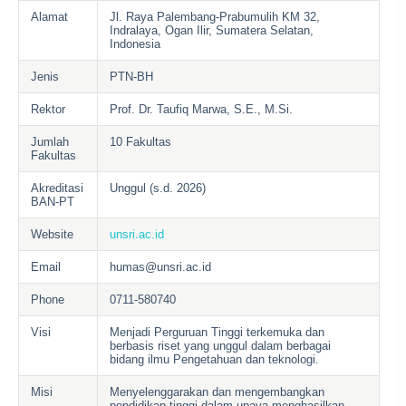
Alamat
Jl. Raya Palembang-Prabumulih KM 32,
Indralaya, Ogan Ilir, Sumatera Selatan,
Indonesia
Jenis
PTN-BH
Rektor
Prof. Dr. Taufiq Marwa, S.E., M.Si.
Jumlah
10 Fakultas
Fakultas
Akreditasi
Unggul (s.d. 2026)
BAN-PT
Website
unsri.ac.id
Email
humas@unsri.ac.id
Phone
0711-580740
Visi
Menjadi Perguruan Tinggi terkemuka dan
berbasis riset yang unggul dalam berbagai
bidang ilmu Pengetahuan dan teknologi.
Misi
Menyelenggarakan dan mengembangkan
pendidikan tinggi dalam upaya menghasilkan