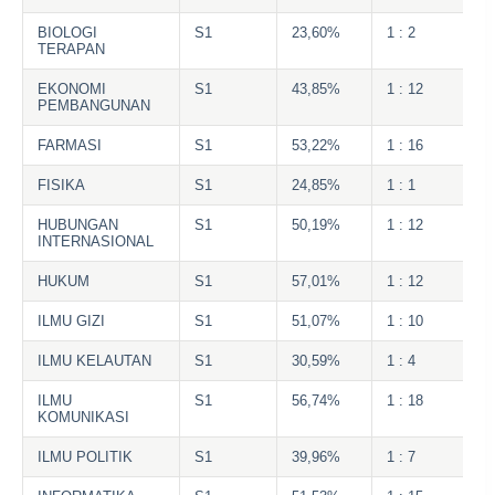
BIOLOGI
S1
23,60%
1 : 2
TERAPAN
EKONOMI
S1
43,85%
1 : 12
PEMBANGUNAN
FARMASI
S1
53,22%
1 : 16
FISIKA
S1
24,85%
1 : 1
HUBUNGAN
S1
50,19%
1 : 12
INTERNASIONAL
HUKUM
S1
57,01%
1 : 12
ILMU GIZI
S1
51,07%
1 : 10
ILMU KELAUTAN
S1
30,59%
1 : 4
ILMU
S1
56,74%
1 : 18
KOMUNIKASI
ILMU POLITIK
S1
39,96%
1 : 7