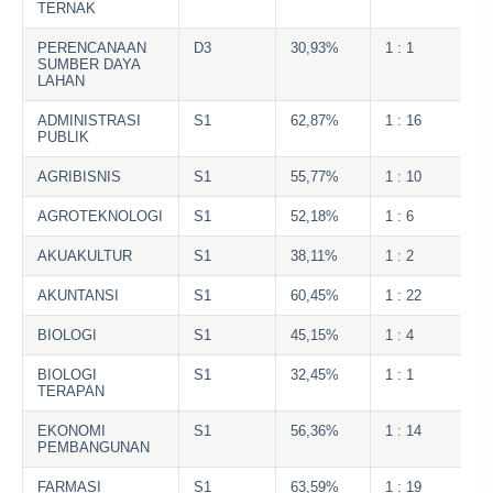
TERNAK
PERENCANAAN
D3
30,93%
1 : 1
SUMBER DAYA
LAHAN
ADMINISTRASI
S1
62,87%
1 : 16
PUBLIK
AGRIBISNIS
S1
55,77%
1 : 10
AGROTEKNOLOGI
S1
52,18%
1 : 6
AKUAKULTUR
S1
38,11%
1 : 2
AKUNTANSI
S1
60,45%
1 : 22
BIOLOGI
S1
45,15%
1 : 4
BIOLOGI
S1
32,45%
1 : 1
TERAPAN
EKONOMI
S1
56,36%
1 : 14
PEMBANGUNAN
FARMASI
S1
63,59%
1 : 19