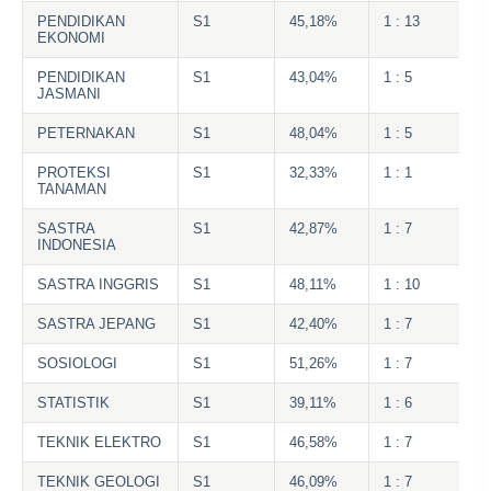
PENDIDIKAN
S1
45,18%
1 : 13
EKONOMI
PENDIDIKAN
S1
43,04%
1 : 5
JASMANI
PETERNAKAN
S1
48,04%
1 : 5
PROTEKSI
S1
32,33%
1 : 1
TANAMAN
SASTRA
S1
42,87%
1 : 7
INDONESIA
SASTRA INGGRIS
S1
48,11%
1 : 10
SASTRA JEPANG
S1
42,40%
1 : 7
SOSIOLOGI
S1
51,26%
1 : 7
STATISTIK
S1
39,11%
1 : 6
TEKNIK ELEKTRO
S1
46,58%
1 : 7
TEKNIK GEOLOGI
S1
46,09%
1 : 7