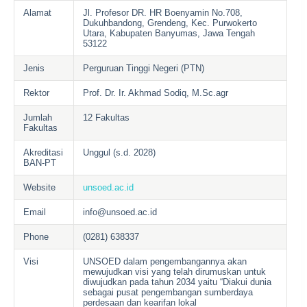
Alamat
Jl. Profesor DR. HR Boenyamin No.708,
Dukuhbandong, Grendeng, Kec. Purwokerto
Utara, Kabupaten Banyumas, Jawa Tengah
53122
Jenis
Perguruan Tinggi Negeri (PTN)
Rektor
Prof. Dr. Ir. Akhmad Sodiq, M.Sc.agr
Jumlah
12 Fakultas
Fakultas
Akreditasi
Unggul (s.d. 2028)
BAN-PT
Website
unsoed.ac.id
Email
info@unsoed.ac.id
Phone
(0281) 638337
Visi
UNSOED dalam pengembangannya akan
mewujudkan visi yang telah dirumuskan untuk
diwujudkan pada tahun 2034 yaitu “Diakui dunia
sebagai pusat pengembangan sumberdaya
perdesaan dan kearifan lokal