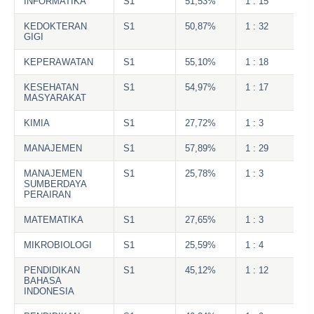
INFORMATIKA
S1
51,53%
1 : 15
KEDOKTERAN
S1
50,87%
1 : 32
GIGI
KEPERAWATAN
S1
55,10%
1 : 18
KESEHATAN
S1
54,97%
1 : 17
MASYARAKAT
KIMIA
S1
27,72%
1 : 3
MANAJEMEN
S1
57,89%
1 : 29
MANAJEMEN
S1
25,78%
1 : 3
SUMBERDAYA
PERAIRAN
MATEMATIKA
S1
27,65%
1 : 3
MIKROBIOLOGI
S1
25,59%
1 : 4
PENDIDIKAN
S1
45,12%
1 : 12
BAHASA
INDONESIA