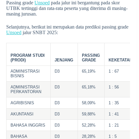
Passing grade
Unsoed
pada jalur ini bergantung pada skor
UTBK tertinggi dan rata-rata peserta yang diterima di masing-
masing jurusan.
Selanjutnya, berikut ini merupakan data prediksi passing grade
Unsoed
jalur SNBT 2025:
PROGRAM STUDI
PASSING
(PRODI)
JENJANG
GRADE
KEKETATAN
ADMINISTRASI
D3
65,19%
1 : 67
BISNIS
ADMINISTRASI
D3
65,18%
1 : 56
PERKANTORAN
AGRIBISNIS
D3
58,09%
1 : 35
AKUNTANSI
D3
59,88%
1 : 41
BAHASA INGGRIS
D3
52,28%
1 : 21
BAHASA
D3
28,28%
1 : 5