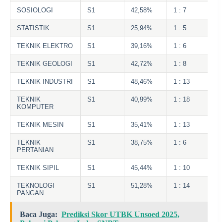
SOSIOLOGI
S1
42,58%
1 : 7
STATISTIK
S1
25,94%
1 : 5
TEKNIK ELEKTRO
S1
39,16%
1 : 6
TEKNIK GEOLOGI
S1
42,72%
1 : 8
TEKNIK INDUSTRI
S1
48,46%
1 : 13
TEKNIK
S1
40,99%
1 : 18
KOMPUTER
TEKNIK MESIN
S1
35,41%
1 : 13
TEKNIK
S1
38,75%
1 : 6
PERTANIAN
TEKNIK SIPIL
S1
45,44%
1 : 10
TEKNOLOGI
S1
51,28%
1 : 14
PANGAN
Baca Juga:
Prediksi Skor UTBK Unsoed 2025,