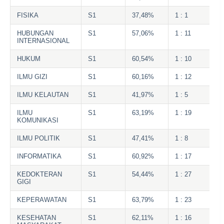
FISIKA
S1
37,48%
1 : 1
HUBUNGAN
S1
57,06%
1 : 11
INTERNASIONAL
HUKUM
S1
60,54%
1 : 10
ILMU GIZI
S1
60,16%
1 : 12
ILMU KELAUTAN
S1
41,97%
1 : 5
ILMU
S1
63,19%
1 : 19
KOMUNIKASI
ILMU POLITIK
S1
47,41%
1 : 8
INFORMATIKA
S1
60,92%
1 : 17
KEDOKTERAN
S1
54,44%
1 : 27
GIGI
KEPERAWATAN
S1
63,79%
1 : 23
KESEHATAN
S1
62,11%
1 : 16