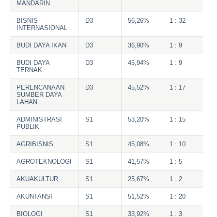
MANDARIN
BISNIS
D3
56,26%
1 : 32
INTERNASIONAL
BUDI DAYA IKAN
D3
36,90%
1 : 9
BUDI DAYA
D3
45,94%
1 : 9
TERNAK
PERENCANAAN
D3
45,52%
1 : 17
SUMBER DAYA
LAHAN
ADMINISTRASI
S1
53,20%
1 : 15
PUBLIK
AGRIBISNIS
S1
45,08%
1 : 10
AGROTEKNOLOGI
S1
41,57%
1 : 5
AKUAKULTUR
S1
25,67%
1 : 2
AKUNTANSI
S1
51,52%
1 : 20
BIOLOGI
S1
33,92%
1 : 3