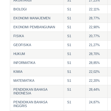
AKUNTANSI
S1
27,23%
BIOLOGI
S1
22,11%
EKONOMI MANAJEMEN
S1
28,77%
EKONOMI PEMBANGUNAN
S1
22,90%
FISIKA
S1
20,77%
GEOFISIKA
S1
21,27%
HUKUM
S1
28,70%
INFORMATIKA
S1
28,85%
KIMIA
S1
22,02%
MATEMATIKA
S1
22,20%
PENDIDIKAN BAHASA
S1
28,44%
INDONESIA
PENDIDIKAN BAHASA
S1
24,87%
INGGRIS