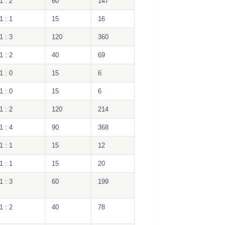
1 : 2
60
147
1 : 1
15
16
1 : 3
120
360
1 : 2
40
69
1 : 0
15
6
1 : 0
15
6
1 : 2
120
214
1 : 4
90
368
1 : 1
15
12
1 : 1
15
20
1 : 3
60
199
1 : 2
40
78