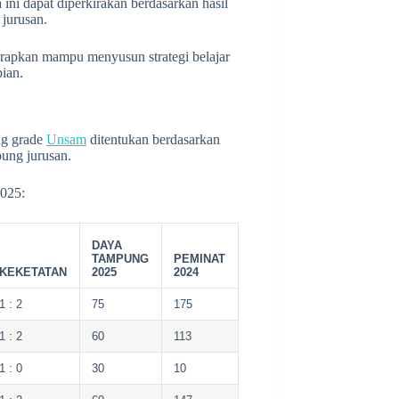
 ini dapat diperkirakan berdasarkan hasil
 jurusan.
arapkan mampu menyusun strategi belajar
pian.
ng grade
Unsam
ditentukan berdasarkan
pung jurusan.
025:
DAYA
TAMPUNG
PEMINAT
KEKETATAN
2025
2024
1 : 2
75
175
1 : 2
60
113
1 : 0
30
10