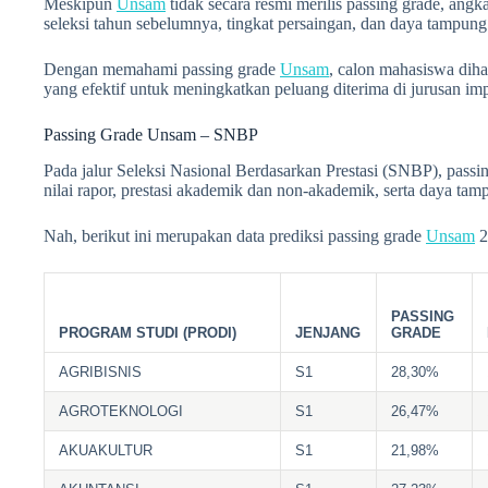
Meskipun
Unsam
tidak secara resmi merilis passing grade, angka
seleksi tahun sebelumnya, tingkat persaingan, dan daya tampung
Dengan memahami passing grade
Unsam
, calon mahasiswa dih
yang efektif untuk meningkatkan peluang diterima di jurusan im
Passing Grade Unsam – SNBP
Pada jalur Seleksi Nasional Berdasarkan Prestasi (SNBP), passi
nilai rapor, prestasi akademik dan non-akademik, serta daya tam
Nah, berikut ini merupakan data prediksi passing grade
Unsam
2
PASSING
PROGRAM STUDI (PRODI)
JENJANG
GRADE
AGRIBISNIS
S1
28,30%
AGROTEKNOLOGI
S1
26,47%
AKUAKULTUR
S1
21,98%