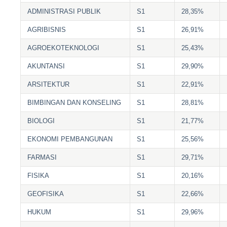
ADMINISTRASI PUBLIK
S1
28,35%
AGRIBISNIS
S1
26,91%
AGROEKOTEKNOLOGI
S1
25,43%
AKUNTANSI
S1
29,90%
ARSITEKTUR
S1
22,91%
BIMBINGAN DAN KONSELING
S1
28,81%
BIOLOGI
S1
21,77%
EKONOMI PEMBANGUNAN
S1
25,56%
FARMASI
S1
29,71%
FISIKA
S1
20,16%
GEOFISIKA
S1
22,66%
HUKUM
S1
29,96%