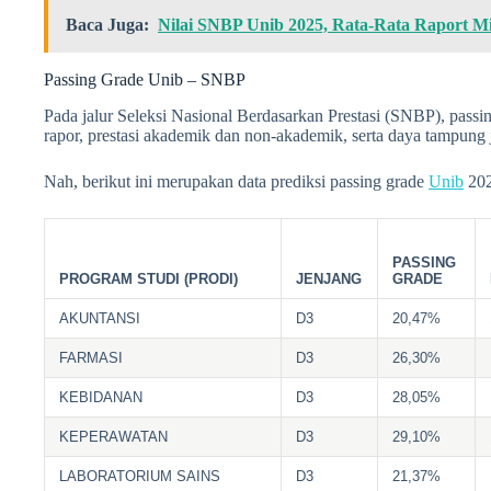
Baca Juga:
Nilai SNBP Unib 2025, Rata-Rata Raport Mi
Passing Grade Unib – SNBP
Pada jalur Seleksi Nasional Berdasarkan Prestasi (SNBP), passi
rapor, prestasi akademik dan non-akademik, serta daya tampung 
Nah, berikut ini merupakan data prediksi passing grade
Unib
202
PASSING
PROGRAM STUDI (PRODI)
JENJANG
GRADE
AKUNTANSI
D3
20,47%
FARMASI
D3
26,30%
KEBIDANAN
D3
28,05%
KEPERAWATAN
D3
29,10%
LABORATORIUM SAINS
D3
21,37%