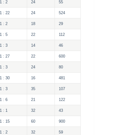
1 : 2
24
55
1 : 22
24
524
1 : 2
18
29
1 : 5
22
112
1 : 3
14
46
1 : 27
22
600
1 : 3
24
80
1 : 30
16
481
1 : 3
35
107
1 : 6
21
122
1 : 1
32
43
1 : 15
60
900
1 : 2
32
59