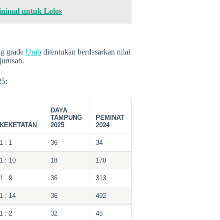
nimal untuk Lolos
ng grade
Unib
ditentukan berdasarkan nilai
jurusan.
5:
DAYA
TAMPUNG
PEMINAT
KEKETATAN
2025
2024
1 : 1
36
34
1 : 10
18
178
1 : 9
36
313
1 : 14
36
492
1 : 2
32
48