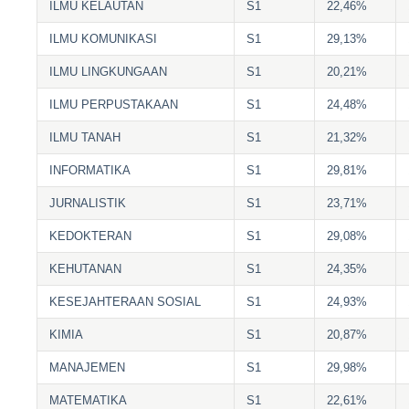
ILMU KELAUTAN
S1
22,46%
ILMU KOMUNIKASI
S1
29,13%
ILMU LINGKUNGAAN
S1
20,21%
ILMU PERPUSTAKAAN
S1
24,48%
ILMU TANAH
S1
21,32%
INFORMATIKA
S1
29,81%
JURNALISTIK
S1
23,71%
KEDOKTERAN
S1
29,08%
KEHUTANAN
S1
24,35%
KESEJAHTERAAN SOSIAL
S1
24,93%
KIMIA
S1
20,87%
MANAJEMEN
S1
29,98%
MATEMATIKA
S1
22,61%