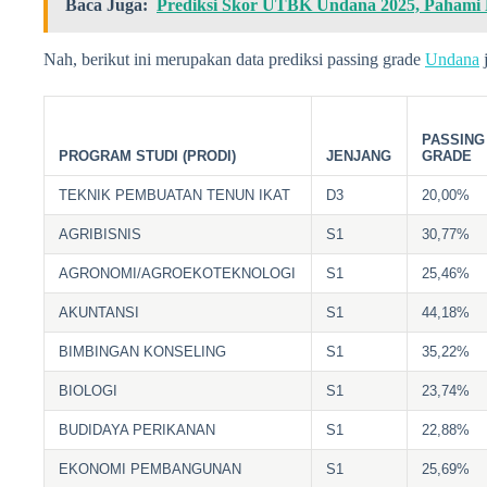
Baca Juga:
Prediksi Skor UTBK Undana 2025, Pahami
Nah, berikut ini merupakan data prediksi passing grade
Undana
PASSING
PROGRAM STUDI (PRODI)
JENJANG
GRADE
TEKNIK PEMBUATAN TENUN IKAT
D3
20,00%
AGRIBISNIS
S1
30,77%
AGRONOMI/AGROEKOTEKNOLOGI
S1
25,46%
AKUNTANSI
S1
44,18%
BIMBINGAN KONSELING
S1
35,22%
BIOLOGI
S1
23,74%
BUDIDAYA PERIKANAN
S1
22,88%
EKONOMI PEMBANGUNAN
S1
25,69%