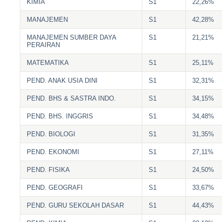
KIMIA
S1
22,26%
MANAJEMEN
S1
42,28%
MANAJEMEN SUMBER DAYA
S1
21,21%
PERAIRAN
MATEMATIKA
S1
25,11%
PEND. ANAK USIA DINI
S1
32,31%
PEND. BHS & SASTRA INDO.
S1
34,15%
PEND. BHS. INGGRIS
S1
34,48%
PEND. BIOLOGI
S1
31,35%
PEND. EKONOMI
S1
27,11%
PEND. FISIKA
S1
24,50%
PEND. GEOGRAFI
S1
33,67%
PEND. GURU SEKOLAH DASAR
S1
44,43%