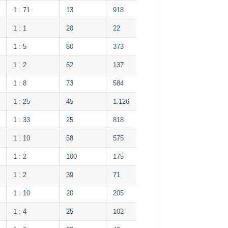
1 : 71
13
918
1 : 1
20
22
1 : 5
80
373
1 : 2
62
137
1 : 8
73
584
1 : 25
45
1.126
1 : 33
25
818
1 : 10
58
575
1 : 2
100
175
1 : 2
39
71
1 : 10
20
205
1 : 4
25
102