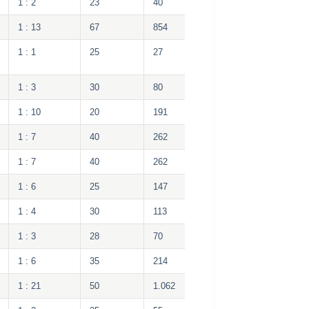
1 : 2
23
40
1 : 13
67
854
1 : 1
25
27
1 : 3
30
80
1 : 10
20
191
1 : 7
40
262
1 : 7
40
262
1 : 6
25
147
1 : 4
30
113
1 : 3
28
70
1 : 6
35
214
1 : 21
50
1.062