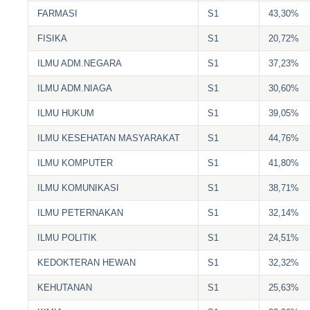
FARMASI
S1
43,30%
FISIKA
S1
20,72%
ILMU ADM.NEGARA
S1
37,23%
ILMU ADM.NIAGA
S1
30,60%
ILMU HUKUM
S1
39,05%
ILMU KESEHATAN MASYARAKAT
S1
44,76%
ILMU KOMPUTER
S1
41,80%
ILMU KOMUNIKASI
S1
38,71%
ILMU PETERNAKAN
S1
32,14%
ILMU POLITIK
S1
24,51%
KEDOKTERAN HEWAN
S1
32,32%
KEHUTANAN
S1
25,63%