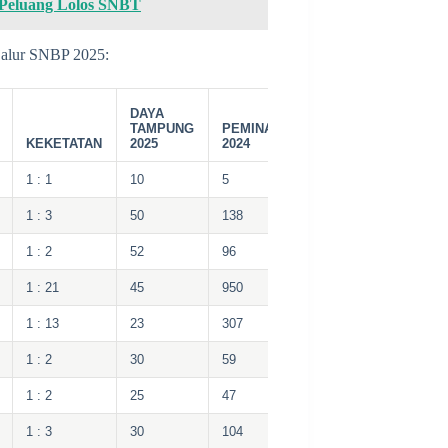
 Peluang Lolos SNBT
jalur SNBP 2025:
DAYA
TAMPUNG
PEMINAT
KEKETATAN
2025
2024
1 : 1
10
5
1 : 3
50
138
1 : 2
52
96
1 : 21
45
950
1 : 13
23
307
1 : 2
30
59
1 : 2
25
47
1 : 3
30
104