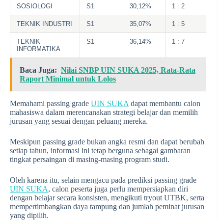
SOSIOLOGI
S1
30,12%
1 : 2
TEKNIK INDUSTRI
S1
35,07%
1 : 5
TEKNIK
S1
36,14%
1 : 7
INFORMATIKA
Baca Juga:
Nilai SNBP UIN SUKA 2025, Rata-Rata
Raport Minimal untuk Lolos
Memahami passing grade
UIN SUKA
dapat membantu calon
mahasiswa dalam merencanakan strategi belajar dan memilih
jurusan yang sesuai dengan peluang mereka.
Meskipun passing grade bukan angka resmi dan dapat berubah
setiap tahun, informasi ini tetap berguna sebagai gambaran
tingkat persaingan di masing-masing program studi.
Oleh karena itu, selain mengacu pada prediksi passing grade
UIN SUKA
, calon peserta juga perlu mempersiapkan diri
dengan belajar secara konsisten, mengikuti tryout UTBK, serta
mempertimbangkan daya tampung dan jumlah peminat jurusan
yang dipilih.