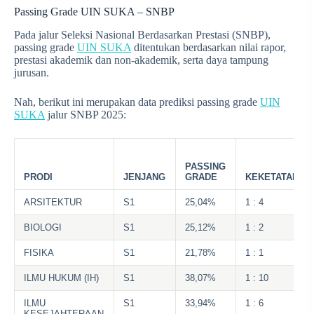
Passing Grade UIN SUKA – SNBP
Pada jalur Seleksi Nasional Berdasarkan Prestasi (SNBP),
passing grade
UIN SUKA
ditentukan berdasarkan nilai rapor,
prestasi akademik dan non-akademik, serta daya tampung
jurusan.
Nah, berikut ini merupakan data prediksi passing grade
UIN
SUKA
jalur SNBP 2025:
PASSING
PRODI
JENJANG
GRADE
KEKETATAN
ARSITEKTUR
S1
25,04%
1 : 4
BIOLOGI
S1
25,12%
1 : 2
FISIKA
S1
21,78%
1 : 1
ILMU HUKUM (IH)
S1
38,07%
1 : 10
ILMU
S1
33,94%
1 : 6
KESEJAHTERAAN