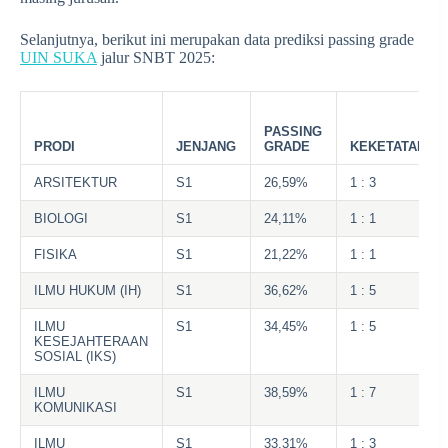
Selanjutnya, berikut ini merupakan data prediksi passing grade
UIN SUKA
jalur SNBT 2025:
PASSING
PRODI
JENJANG
GRADE
KEKETATAN
ARSITEKTUR
S1
26,59%
1 : 3
BIOLOGI
S1
24,11%
1 : 1
FISIKA
S1
21,22%
1 : 1
ILMU HUKUM (IH)
S1
36,62%
1 : 5
ILMU
S1
34,45%
1 : 5
KESEJAHTERAAN
SOSIAL (IKS)
ILMU
S1
38,59%
1 : 7
KOMUNIKASI
ILMU
S1
33,31%
1 : 3