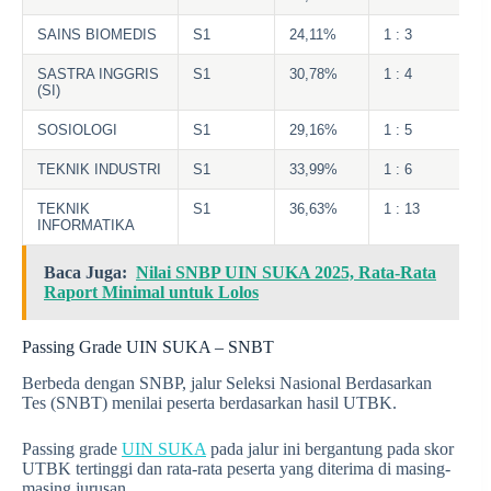
SAINS BIOMEDIS
S1
24,11%
1 : 3
SASTRA INGGRIS
S1
30,78%
1 : 4
(SI)
SOSIOLOGI
S1
29,16%
1 : 5
TEKNIK INDUSTRI
S1
33,99%
1 : 6
TEKNIK
S1
36,63%
1 : 13
INFORMATIKA
Baca Juga:
Nilai SNBP UIN SUKA 2025, Rata-Rata
Raport Minimal untuk Lolos
Passing Grade UIN SUKA – SNBT
Berbeda dengan SNBP, jalur Seleksi Nasional Berdasarkan
Tes (SNBT) menilai peserta berdasarkan hasil UTBK.
Passing grade
UIN SUKA
pada jalur ini bergantung pada skor
UTBK tertinggi dan rata-rata peserta yang diterima di masing-
masing jurusan.