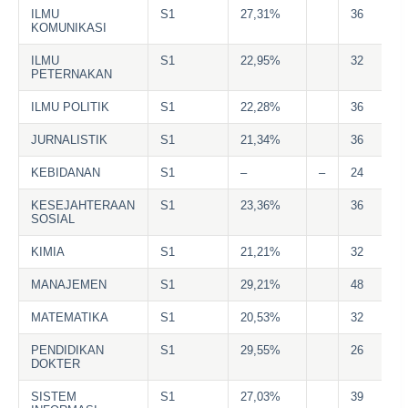
ILMU
S1
27,31%
36
KOMUNIKASI
ILMU
S1
22,95%
32
PETERNAKAN
ILMU POLITIK
S1
22,28%
36
JURNALISTIK
S1
21,34%
36
KEBIDANAN
S1
–
–
24
KESEJAHTERAAN
S1
23,36%
36
SOSIAL
KIMIA
S1
21,21%
32
MANAJEMEN
S1
29,21%
48
MATEMATIKA
S1
20,53%
32
PENDIDIKAN
S1
29,55%
26
DOKTER
SISTEM
S1
27,03%
39