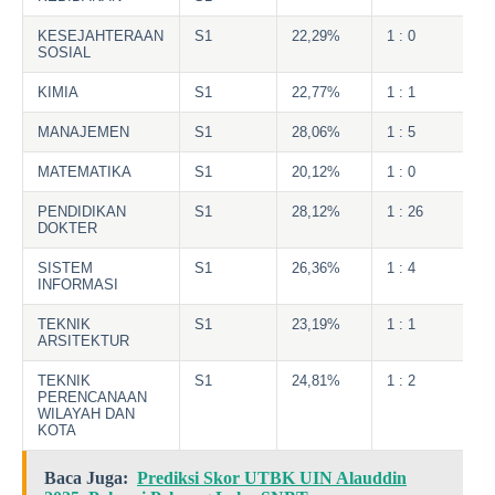
KESEJAHTERAAN
S1
22,29%
1 : 0
SOSIAL
KIMIA
S1
22,77%
1 : 1
MANAJEMEN
S1
28,06%
1 : 5
MATEMATIKA
S1
20,12%
1 : 0
PENDIDIKAN
S1
28,12%
1 : 26
DOKTER
SISTEM
S1
26,36%
1 : 4
INFORMASI
TEKNIK
S1
23,19%
1 : 1
ARSITEKTUR
TEKNIK
S1
24,81%
1 : 2
PERENCANAAN
WILAYAH DAN
KOTA
Baca Juga:
Prediksi Skor UTBK UIN Alauddin