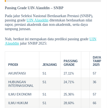
Passing Grade UIN Alauddin – SNBP
Pada jalur Seleksi Nasional Berdasarkan Prestasi (SNBP),
passing grade
UIN Alauddin
ditentukan berdasarkan nilai
rapor, prestasi akademik dan non-akademik, serta daya
tampung jurusan.
Nah, berikut ini merupakan data prediksi passing grade
UIN
Alauddin
jalur SNBP 2025:
DAYA
PASSING
TAMPUN
PRODI
JENJANG
GRADE
2025
AKUNTANSI
S1
27,11%
57
HUBUNGAN
S1
24,71%
36
INTERNASIONAL
ILMU EKONOMI
S1
25,36%
57
ILMU HUKUM
S1
28,60%
66