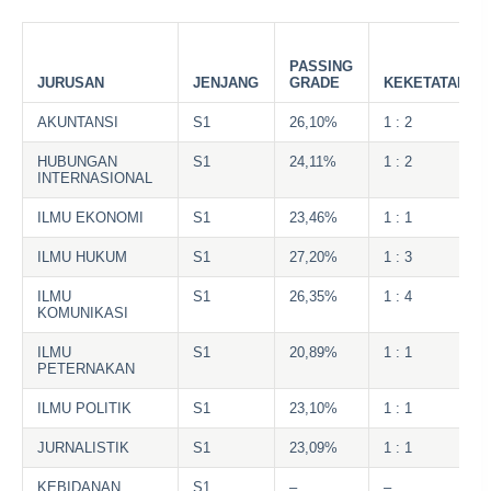
PASSING
JURUSAN
JENJANG
GRADE
KEKETATAN
AKUNTANSI
S1
26,10%
1 : 2
HUBUNGAN
S1
24,11%
1 : 2
INTERNASIONAL
ILMU EKONOMI
S1
23,46%
1 : 1
ILMU HUKUM
S1
27,20%
1 : 3
ILMU
S1
26,35%
1 : 4
KOMUNIKASI
ILMU
S1
20,89%
1 : 1
PETERNAKAN
ILMU POLITIK
S1
23,10%
1 : 1
JURNALISTIK
S1
23,09%
1 : 1
KEBIDANAN
S1
–
–