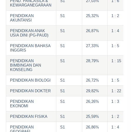
PEND. PANCASILA &
S1
27,03%
1 : 6
KEWARGANEGARAAN
PENDIDIKAN
S1
25,32%
1 : 2
AKUNTANSI
PENDIDIKAN ANAK
S1
26,87%
1 : 4
USIA DINI (PG-PAUD)
PENDIDIKAN BAHASA
S1
27,33%
1 : 5
INGGRIS
PENDIDIKAN
S1
28,79%
1 : 15
BIMBINGAN DAN
KONSELING
PENDIDIKAN BIOLOGI
S1
26,72%
1 : 5
PENDIDIKAN DOKTER
S1
29,82%
1 : 22
PENDIDIKAN
S1
26,26%
1 : 3
EKONOMI
PENDIDIKAN FISIKA
S1
25,59%
1 : 2
PENDIDIKAN
S1
26,86%
1 : 4
GEOGRAFI