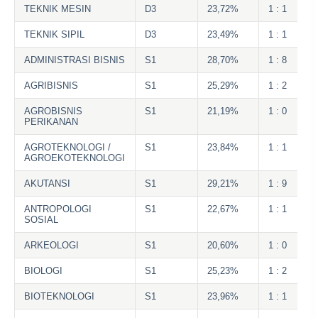
TEKNIK MESIN
D3
23,72%
1 : 1
TEKNIK SIPIL
D3
23,49%
1 : 1
ADMINISTRASI BISNIS
S1
28,70%
1 : 8
AGRIBISNIS
S1
25,29%
1 : 2
AGROBISNIS
S1
21,19%
1 : 0
PERIKANAN
AGROTEKNOLOGI /
S1
23,84%
1 : 1
AGROEKOTEKNOLOGI
AKUTANSI
S1
29,21%
1 : 9
ANTROPOLOGI
S1
22,67%
1 : 1
SOSIAL
ARKEOLOGI
S1
20,60%
1 : 0
BIOLOGI
S1
25,23%
1 : 2
BIOTEKNOLOGI
S1
23,96%
1 : 1