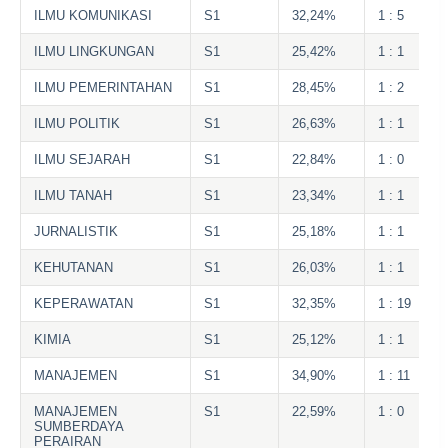
ILMU KOMUNIKASI
S1
32,24%
1 : 5
ILMU LINGKUNGAN
S1
25,42%
1 : 1
ILMU PEMERINTAHAN
S1
28,45%
1 : 2
ILMU POLITIK
S1
26,63%
1 : 1
ILMU SEJARAH
S1
22,84%
1 : 0
ILMU TANAH
S1
23,34%
1 : 1
JURNALISTIK
S1
25,18%
1 : 1
KEHUTANAN
S1
26,03%
1 : 1
KEPERAWATAN
S1
32,35%
1 : 19
KIMIA
S1
25,12%
1 : 1
MANAJEMEN
S1
34,90%
1 : 11
MANAJEMEN
S1
22,59%
1 : 0
SUMBERDAYA
PERAIRAN