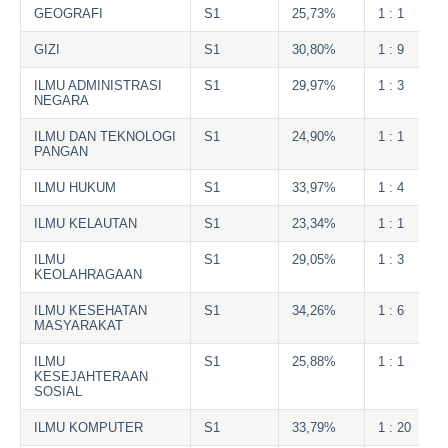
GEOGRAFI
S1
25,73%
1 : 1
GIZI
S1
30,80%
1 : 9
ILMU ADMINISTRASI
S1
29,97%
1 : 3
NEGARA
ILMU DAN TEKNOLOGI
S1
24,90%
1 : 1
PANGAN
ILMU HUKUM
S1
33,97%
1 : 4
ILMU KELAUTAN
S1
23,34%
1 : 1
ILMU
S1
29,05%
1 : 3
KEOLAHRAGAAN
ILMU KESEHATAN
S1
34,26%
1 : 6
MASYARAKAT
ILMU
S1
25,88%
1 : 1
KESEJAHTERAAN
SOSIAL
ILMU KOMPUTER
S1
33,79%
1 : 20