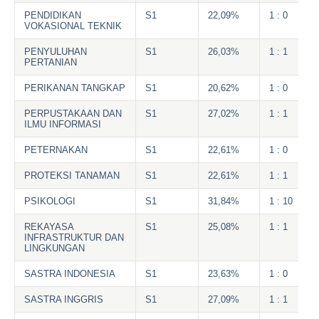
PENDIDIKAN
S1
22,09%
1 : 0
VOKASIONAL TEKNIK
PENYULUHAN
S1
26,03%
1 : 1
PERTANIAN
PERIKANAN TANGKAP
S1
20,62%
1 : 0
PERPUSTAKAAN DAN
S1
27,02%
1 : 1
ILMU INFORMASI
PETERNAKAN
S1
22,61%
1 : 0
PROTEKSI TANAMAN
S1
22,61%
1 : 1
PSIKOLOGI
S1
31,84%
1 : 10
REKAYASA
S1
25,08%
1 : 1
INFRASTRUKTUR DAN
LINGKUNGAN
SASTRA INDONESIA
S1
23,63%
1 : 0
SASTRA INGGRIS
S1
27,09%
1 : 1