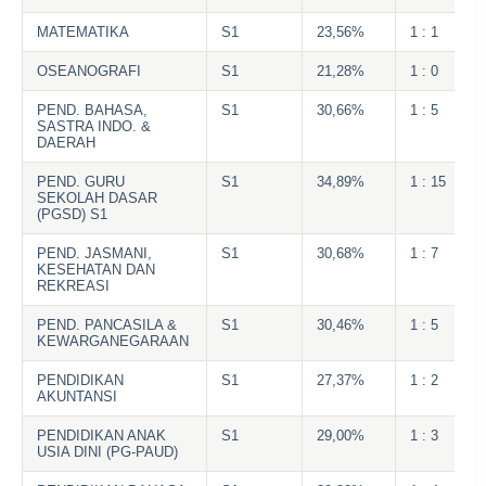
MATEMATIKA
S1
23,56%
1 : 1
OSEANOGRAFI
S1
21,28%
1 : 0
PEND. BAHASA,
S1
30,66%
1 : 5
SASTRA INDO. &
DAERAH
PEND. GURU
S1
34,89%
1 : 15
SEKOLAH DASAR
(PGSD) S1
PEND. JASMANI,
S1
30,68%
1 : 7
KESEHATAN DAN
REKREASI
PEND. PANCASILA &
S1
30,46%
1 : 5
KEWARGANEGARAAN
PENDIDIKAN
S1
27,37%
1 : 2
AKUNTANSI
PENDIDIKAN ANAK
S1
29,00%
1 : 3
USIA DINI (PG-PAUD)