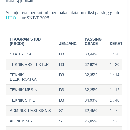
masing jurusan.
Selanjutnya, berikut ini merupakan data prediksi passing grade
UHO
jalur SNBT 2025:
PROGRAM STUDI
PASSING
(PRODI)
JENJANG
GRADE
KEKETATA
STATISTIKA
D3
33,44%
1 : 26
TEKNIK ARSITEKTUR
D3
32,92%
1 : 20
TEKNIK
D3
32,35%
1 : 14
ELEKTRONIKA
TEKNIK MESIN
D3
32,25%
1 : 12
TEKNIK SIPIL
D3
34,93%
1 : 48
ADMINISTRASI BISNIS
S1
32,45%
1 : 7
AGRIBISNIS
S1
26,05%
1 : 2