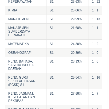
KEPERAWATAN
S1
28,63%
1 : 22
KIMIA
S1
25,06%
1 : 1
MANAJEMEN
S1
29,99%
1 : 13
MANAJEMEN
S1
21,68%
1 : 1
SUMBERDAYA
PERAIRAN
MATEMATIKA
S1
24,30%
1 : 2
OSEANOGRAFI
S1
20,39%
1 : 0
PEND. BAHASA,
S1
28,13%
1 : 6
SASTRA INDO. &
DAERAH
PEND. GURU
S1
29,84%
1 : 16
SEKOLAH DASAR
(PGSD) S1
PEND. JASMANI,
S1
27,58%
1 : 7
KESEHATAN DAN
REKREASI