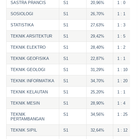
SASTRA PRANCIS
S1
20,96%
1 : 0
SOSIOLOGI
S1
26,70%
1 : 1
STATISTIKA
S1
27,63%
1 : 3
TEKNIK ARSITEKTUR
S1
29,42%
1 : 5
TEKNIK ELEKTRO
S1
28,40%
1 : 2
TEKNIK GEOFISIKA
S1
22,87%
1 : 1
TEKNIK GEOLOGI
S1
31,29%
1 : 10
TEKNIK INFORMATIKA
S1
34,70%
1 : 20
TEKNIK KELAUTAN
S1
25,20%
1 : 1
TEKNIK MESIN
S1
28,90%
1 : 4
TEKNIK
S1
34,56%
1 : 25
PERTAMBANGAN
TEKNIK SIPIL
S1
32,64%
1 : 12