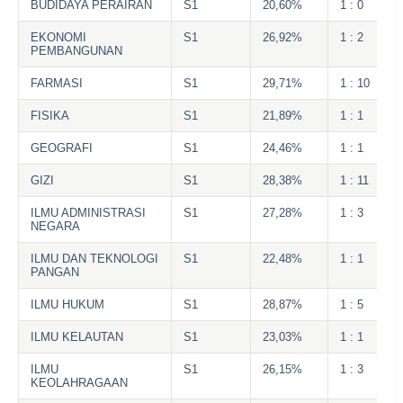
BUDIDAYA PERAIRAN
S1
20,60%
1 : 0
EKONOMI
S1
26,92%
1 : 2
PEMBANGUNAN
FARMASI
S1
29,71%
1 : 10
FISIKA
S1
21,89%
1 : 1
GEOGRAFI
S1
24,46%
1 : 1
GIZI
S1
28,38%
1 : 11
ILMU ADMINISTRASI
S1
27,28%
1 : 3
NEGARA
ILMU DAN TEKNOLOGI
S1
22,48%
1 : 1
PANGAN
ILMU HUKUM
S1
28,87%
1 : 5
ILMU KELAUTAN
S1
23,03%
1 : 1
ILMU
S1
26,15%
1 : 3
KEOLAHRAGAAN