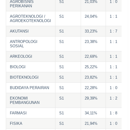
AGROBISNIS
S1
21,03%
1 : 0
PERIKANAN
AGROTEKNOLOGI /
S1
24,04%
1 : 1
AGROEKOTEKNOLOGI
AKUTANSI
S1
33,23%
1 : 7
ANTROPOLOGI
S1
23,38%
1 : 1
SOSIAL
ARKEOLOGI
S1
22,69%
1 : 1
BIOLOGI
S1
25,22%
1 : 1
BIOTEKNOLOGI
S1
23,82%
1 : 1
BUDIDAYA PERAIRAN
S1
22,28%
1 : 0
EKONOMI
S1
29,39%
1 : 2
PEMBANGUNAN
FARMASI
S1
34,11%
1 : 8
FISIKA
S1
21,94%
1 : 0