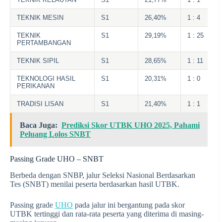
TEKNIK MESIN
S1
26,40%
1 : 4
TEKNIK
S1
29,19%
1 : 25
PERTAMBANGAN
TEKNIK SIPIL
S1
28,65%
1 : 11
TEKNOLOGI HASIL
S1
20,31%
1 : 0
PERIKANAN
TRADISI LISAN
S1
21,40%
1 : 1
Baca Juga:
Prediksi Skor UTBK UHO 2025, Pahami
Peluang Lolos SNBT
Passing Grade UHO – SNBT
Berbeda dengan SNBP, jalur Seleksi Nasional Berdasarkan
Tes (SNBT) menilai peserta berdasarkan hasil UTBK.
Passing grade
UHO
pada jalur ini bergantung pada skor
UTBK tertinggi dan rata-rata peserta yang diterima di masing-