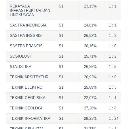
REKAYASA
S1
23,15%
1 : 1
INFRASTRUKTUR DAN
LINGKUNGAN
SASTRA INDONESIA
S1
24,81%
1 : 1
SASTRA INGGRIS
S1
26,52%
1 : 2
SASTRA PRANCIS
S1
20,16%
1 : 0
SOSIOLOGI
S1
25,71%
1 : 2
STATISTIKA
S1
26,85%
1 : 5
TEKNIK ARSITEKTUR
S1
26,92%
1 : 6
TEKNIK ELEKTRO
S1
25,89%
1 : 3
TEKNIK GEOFISIKA
S1
22,07%
1 : 1
TEKNIK GEOLOGI
S1
27,28%
1 : 8
TEKNIK INFORMATIKA
S1
29,23%
1 : 24
TEKNIK KELAUTAN
S1
21,77%
1 : 1