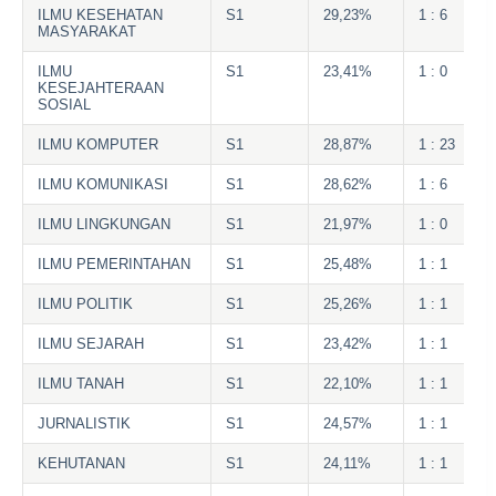
ILMU KESEHATAN
S1
29,23%
1 : 6
MASYARAKAT
ILMU
S1
23,41%
1 : 0
KESEJAHTERAAN
SOSIAL
ILMU KOMPUTER
S1
28,87%
1 : 23
ILMU KOMUNIKASI
S1
28,62%
1 : 6
ILMU LINGKUNGAN
S1
21,97%
1 : 0
ILMU PEMERINTAHAN
S1
25,48%
1 : 1
ILMU POLITIK
S1
25,26%
1 : 1
ILMU SEJARAH
S1
23,42%
1 : 1
ILMU TANAH
S1
22,10%
1 : 1
JURNALISTIK
S1
24,57%
1 : 1
KEHUTANAN
S1
24,11%
1 : 1