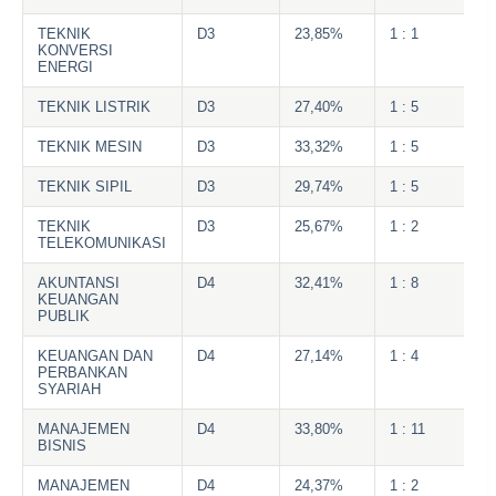
TEKNIK
D3
23,85%
1 : 1
KONVERSI
ENERGI
TEKNIK LISTRIK
D3
27,40%
1 : 5
TEKNIK MESIN
D3
33,32%
1 : 5
TEKNIK SIPIL
D3
29,74%
1 : 5
TEKNIK
D3
25,67%
1 : 2
TELEKOMUNIKASI
AKUNTANSI
D4
32,41%
1 : 8
KEUANGAN
PUBLIK
KEUANGAN DAN
D4
27,14%
1 : 4
PERBANKAN
SYARIAH
MANAJEMEN
D4
33,80%
1 : 11
BISNIS
MANAJEMEN
D4
24,37%
1 : 2