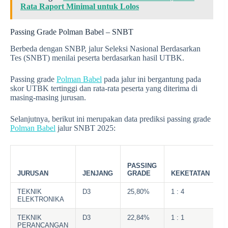
Rata Raport Minimal untuk Lolos
Passing Grade Polman Babel – SNBT
Berbeda dengan SNBP, jalur Seleksi Nasional Berdasarkan
Tes (SNBT) menilai peserta berdasarkan hasil UTBK.
Passing grade
Polman Babel
pada jalur ini bergantung pada
skor UTBK tertinggi dan rata-rata peserta yang diterima di
masing-masing jurusan.
Selanjutnya, berikut ini merupakan data prediksi passing grade
Polman Babel
jalur SNBT 2025:
PASSING
JURUSAN
JENJANG
GRADE
KEKETATAN
2
TEKNIK
D3
25,80%
1 : 4
2
ELEKTRONIKA
TEKNIK
D3
22,84%
1 : 1
2
PERANCANGAN