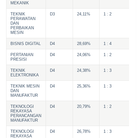
MEKANIK
TEKNIK
D3
24,11%
1 : 2
2
PERAWATAN
DAN
PERBAIKAN
MESIN
BISNIS DIGITAL
D4
28,69%
1 : 4
3
PERTANIAN
D4
24,06%
1 : 2
2
PRESISI
TEKNIK
D4
24,38%
1 : 3
2
ELEKTRONIKA
TEKNIK MESIN
D4
25,36%
1 : 3
2
DAN
MANUFAKTUR
TEKNOLOGI
D4
20,79%
1 : 2
1
REKAYASA
PERANCANGAN
MANUFAKTUR
TEKNOLOGI
D4
26,78%
1 : 3
3
REKAYASA