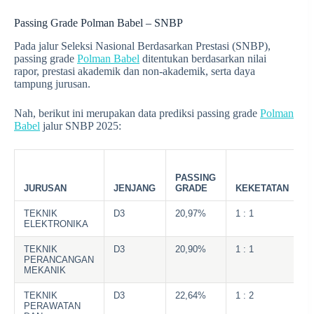
Passing Grade Polman Babel – SNBP
Pada jalur Seleksi Nasional Berdasarkan Prestasi (SNBP),
passing grade
Polman Babel
ditentukan berdasarkan nilai
rapor, prestasi akademik dan non-akademik, serta daya
tampung jurusan.
Nah, berikut ini merupakan data prediksi passing grade
Polman
Babel
jalur SNBP 2025:
PASSING
JURUSAN
JENJANG
GRADE
KEKETATAN
2
TEKNIK
D3
20,97%
1 : 1
2
ELEKTRONIKA
TEKNIK
D3
20,90%
1 : 1
2
PERANCANGAN
MEKANIK
TEKNIK
D3
22,64%
1 : 2
2
PERAWATAN