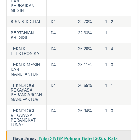
DAN
PERBAIKAN
MESIN
BISNIS DIGITAL
D4
22,73%
1 : 2
3
PERTANIAN
D4
22,33%
1 : 1
2
PRESISI
TEKNIK
D4
25,20%
1 : 4
2
ELEKTRONIKA
TEKNIK MESIN
D4
23,11%
1 : 3
2
DAN
MANUFAKTUR
TEKNOLOGI
D4
20,65%
1 : 1
1
REKAYASA
PERANCANGAN
MANUFAKTUR
TEKNOLOGI
D4
26,94%
1 : 3
3
REKAYASA
PERANGKAT
LUNAK
Baca Juga:
Nilai SNBP Polman Babel 2025, Rata-