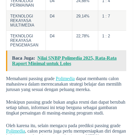
TEKNOLOGI
D4
24,88%
1 : 4
PERMAINAN
TEKNOLOGI
D4
29,14%
1 : 7
REKAYASA
MULTIMEDIA
TEKNOLOGI
D4
22,78%
1 : 2
REKAYASA
PENGEMASAN
Baca Juga:
Nilai SNBP Polimedia 2025, Rata-Rata
Raport Minimal untuk Lolos
Memahami passing grade
Polimedia
dapat membantu calon
mahasiswa dalam merencanakan strategi belajar dan memilih
jurusan yang sesuai dengan peluang mereka.
Meskipun passing grade bukan angka resmi dan dapat berubah
setiap tahun, informasi ini tetap berguna sebagai gambaran
tingkat persaingan di masing-masing program studi.
Oleh karena itu, selain mengacu pada prediksi passing grade
Polimedia
, calon peserta juga perlu mempersiapkan diri dengan