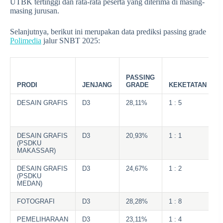
UTBK tertinggi dan rata-rata peserta yang diterima di masing-
masing jurusan.
Selanjutnya, berikut ini merupakan data prediksi passing grade
Polimedia
jalur SNBT 2025:
PASSING
PRODI
JENJANG
GRADE
KEKETATAN
DESAIN GRAFIS
D3
28,11%
1 : 5
DESAIN GRAFIS
D3
20,93%
1 : 1
(PSDKU
MAKASSAR)
DESAIN GRAFIS
D3
24,67%
1 : 2
(PSDKU
MEDAN)
FOTOGRAFI
D3
28,28%
1 : 8
PEMELIHARAAN
D3
23,11%
1 : 4