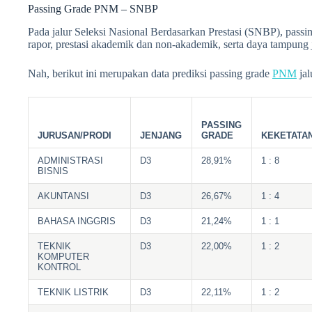
Passing Grade PNM – SNBP
Pada jalur Seleksi Nasional Berdasarkan Prestasi (SNBP), passi
rapor, prestasi akademik dan non-akademik, serta daya tampung 
Nah, berikut ini merupakan data prediksi passing grade
PNM
jal
PASSING
JURUSAN/PRODI
JENJANG
GRADE
KEKETATA
ADMINISTRASI
D3
28,91%
1 : 8
BISNIS
AKUNTANSI
D3
26,67%
1 : 4
BAHASA INGGRIS
D3
21,24%
1 : 1
TEKNIK
D3
22,00%
1 : 2
KOMPUTER
KONTROL
TEKNIK LISTRIK
D3
22,11%
1 : 2