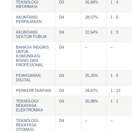
TEKNOLOGI
D3
26,94%
1 : 4
INFORMASI
AKUNTANSI
D4
28,57%
1 : 6
PERPAJAKAN
AKUNTANSI
D4
22,64%
1 : 3
SEKTOR PUBLIK
BAHASA INGGRIS
D4
–
–
UNTUK
KOMUNIKASI
BISNIS DAN
PROFESIONAL
PEMASARAN
D4
25,25%
1 : 5
DIGITAL
PERKERETAAPIAN
D4
29,67%
1 : 13
TEKNOLOGI
D4
20,98%
1 : 1
REKAYASA
ELEKTRONIKA
TEKNOLOGI
D4
–
–
REKAYASA
OTOMASI