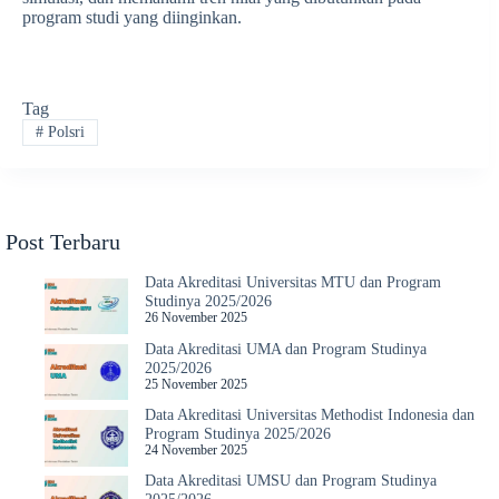
program studi yang diinginkan.
Tag
#
Polsri
Post Terbaru
Data Akreditasi Universitas MTU dan Program
Studinya 2025/2026
26 November 2025
Data Akreditasi UMA dan Program Studinya
2025/2026
25 November 2025
Data Akreditasi Universitas Methodist Indonesia dan
Program Studinya 2025/2026
24 November 2025
Data Akreditasi UMSU dan Program Studinya
2025/2026