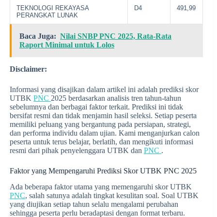
TEKNOLOGI REKAYASA
D4
491,99
PERANGKAT LUNAK
Baca Juga:
Nilai SNBP PNC 2025, Rata-Rata
Raport Minimal untuk Lolos
Disclaimer:
Informasi yang disajikan dalam artikel ini adalah prediksi skor
UTBK
PNC
2025 berdasarkan analisis tren tahun-tahun
sebelumnya dan berbagai faktor terkait. Prediksi ini tidak
bersifat resmi dan tidak menjamin hasil seleksi. Setiap peserta
memiliki peluang yang bergantung pada persiapan, strategi,
dan performa individu dalam ujian. Kami menganjurkan calon
peserta untuk terus belajar, berlatih, dan mengikuti informasi
resmi dari pihak penyelenggara UTBK dan
PNC
.
Faktor yang Mempengaruhi Prediksi Skor UTBK PNC 2025
Ada beberapa faktor utama yang memengaruhi skor UTBK
PNC
, salah satunya adalah tingkat kesulitan soal. Soal UTBK
yang diujikan setiap tahun selalu mengalami perubahan
sehingga peserta perlu beradaptasi dengan format terbaru.