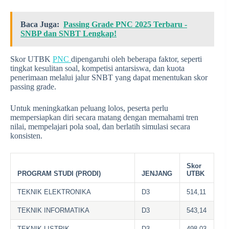
Baca Juga:
Passing Grade PNC 2025 Terbaru -
SNBP dan SNBT Lengkap!
Skor UTBK
PNC
dipengaruhi oleh beberapa faktor, seperti
tingkat kesulitan soal, kompetisi antarsiswa, dan kuota
penerimaan melalui jalur SNBT yang dapat menentukan skor
passing grade.
Untuk meningkatkan peluang lolos, peserta perlu
mempersiapkan diri secara matang dengan memahami tren
nilai, mempelajari pola soal, dan berlatih simulasi secara
konsisten.
Skor
PROGRAM STUDI (PRODI)
JENJANG
UTBK
TEKNIK ELEKTRONIKA
D3
514,11
TEKNIK INFORMATIKA
D3
543,14
TEKNIK LISTRIK
D3
498,03