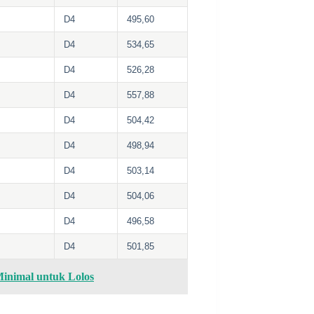
D4
495,60
D4
534,65
D4
526,28
D4
557,88
D4
504,42
D4
498,94
D4
503,14
D4
504,06
D4
496,58
D4
501,85
inimal untuk Lolos