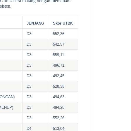
an diri secara matang dengan memahami
sisten.
JENJANG
Skor UTBK
D3
552,36
D3
542,57
D3
559,11
D3
496,71
D3
492,45
D3
528,35
MONGAN)
D3
494,63
MENEP)
D3
494,28
D3
552,26
D4
513,04