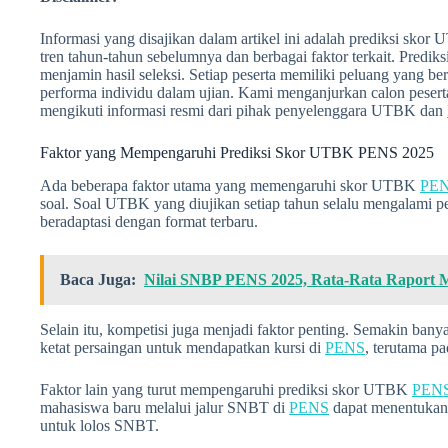
Informasi yang disajikan dalam artikel ini adalah prediksi sko
tren tahun-tahun sebelumnya dan berbagai faktor terkait. Prediksi 
menjamin hasil seleksi. Setiap peserta memiliki peluang yang ber
performa individu dalam ujian. Kami menganjurkan calon peserta u
mengikuti informasi resmi dari pihak penyelenggara UTBK dan
Faktor yang Mempengaruhi Prediksi Skor UTBK PENS 2025
Ada beberapa faktor utama yang memengaruhi skor UTBK
PE
soal. Soal UTBK yang diujikan setiap tahun selalu mengalami p
beradaptasi dengan format terbaru.
Baca Juga:
Nilai SNBP PENS 2025, Rata-Rata Raport M
Selain itu, kompetisi juga menjadi faktor penting. Semakin ba
ketat persaingan untuk mendapatkan kursi di
PENS
, terutama p
Faktor lain yang turut mempengaruhi prediksi skor UTBK
PEN
mahasiswa baru melalui jalur SNBT di
PENS
dapat menentukan 
untuk lolos SNBT.