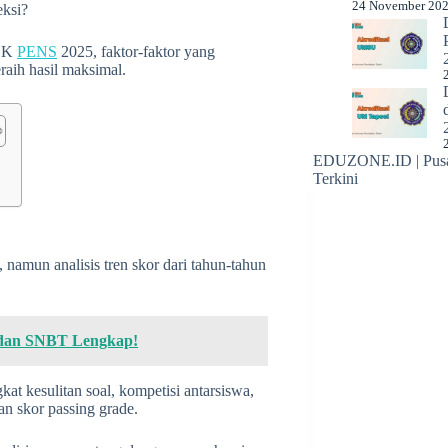
24 November 20
eksi?
TBK
PENS
2025, faktor-faktor yang
eraih hasil maksimal.
EDUZONE.ID | Pusat
Terkini
5
 namun analisis tren skor dari tahun-tahun
 dan SNBT Lengkap!
kat kesulitan soal, kompetisi antarsiswa,
n skor passing grade.