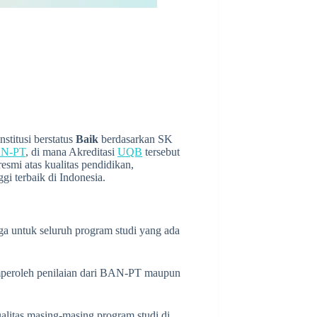
nstitusi berstatus
Baik
berdasarkan SK
N-PT
, di mana Akreditasi
UQB
tersebut
esmi atas kualitas pendidikan,
gi terbaik di Indonesia.
juga untuk seluruh program studi yang ada
peroleh penilaian dari BAN-PT maupun
alitas masing-masing program studi di