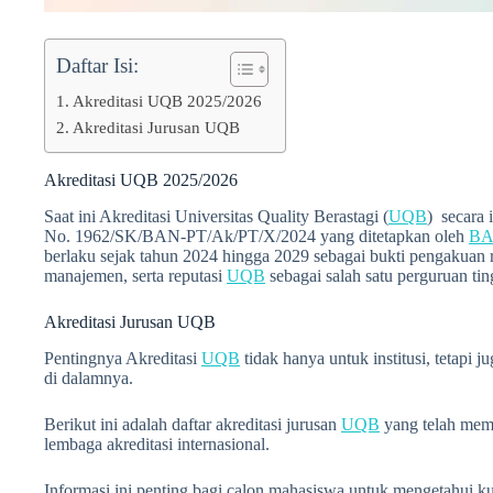
Daftar Isi:
Akreditasi UQB 2025/2026
Akreditasi Jurusan UQB
Akreditasi UQB 2025/2026
Saat ini Akreditasi Universitas Quality Berastagi (
UQB
) secara i
No. 1962/SK/BAN-PT/Ak/PT/X/2024 yang ditetapkan oleh
BA
berlaku sejak tahun 2024 hingga 2029 sebagai bukti pengakuan r
manajemen, serta reputasi
UQB
sebagai salah satu perguruan ting
Akreditasi Jurusan UQB
Pentingnya Akreditasi
UQB
tidak hanya untuk institusi, tetapi 
di dalamnya.
Berikut ini adalah daftar akreditasi jurusan
UQB
yang telah mem
lembaga akreditasi internasional.
Informasi ini penting bagi calon mahasiswa untuk mengetahui ku