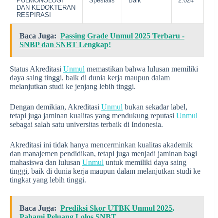
PULMONOLOGI
Spesialis
Baik
2.024
DAN KEDOKTERAN
RESPIRASI
Baca Juga:
Passing Grade Unmul 2025 Terbaru -
SNBP dan SNBT Lengkap!
Status Akreditasi
Unmul
memastikan bahwa lulusan memiliki
daya saing tinggi, baik di dunia kerja maupun dalam
melanjutkan studi ke jenjang lebih tinggi.
Dengan demikian, Akreditasi
Unmul
bukan sekadar label,
tetapi juga jaminan kualitas yang mendukung reputasi
Unmul
sebagai salah satu universitas terbaik di Indonesia.
Akreditasi ini tidak hanya mencerminkan kualitas akademik
dan manajemen pendidikan, tetapi juga menjadi jaminan bagi
mahasiswa dan lulusan
Unmul
untuk memiliki daya saing
tinggi, baik di dunia kerja maupun dalam melanjutkan studi ke
tingkat yang lebih tinggi.
Baca Juga:
Prediksi Skor UTBK Unmul 2025,
Pahami Peluang Lolos SNBT