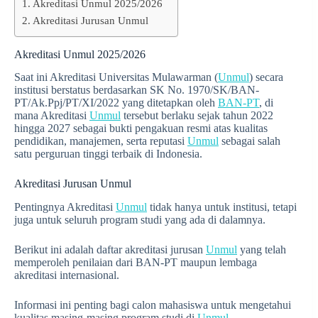
Akreditasi Unmul 2025/2026
Akreditasi Jurusan Unmul
Akreditasi Unmul 2025/2026
Saat ini Akreditasi Universitas Mulawarman (
Unmul
) secara
institusi berstatus berdasarkan SK No. 1970/SK/BAN-
PT/Ak.Ppj/PT/XI/2022 yang ditetapkan oleh
BAN-PT
, di
mana Akreditasi
Unmul
tersebut berlaku sejak tahun 2022
hingga 2027 sebagai bukti pengakuan resmi atas kualitas
pendidikan, manajemen, serta reputasi
Unmul
sebagai salah
satu perguruan tinggi terbaik di Indonesia.
Akreditasi Jurusan Unmul
Pentingnya Akreditasi
Unmul
tidak hanya untuk institusi, tetapi
juga untuk seluruh program studi yang ada di dalamnya.
Berikut ini adalah daftar akreditasi jurusan
Unmul
yang telah
memperoleh penilaian dari BAN-PT maupun lembaga
akreditasi internasional.
Informasi ini penting bagi calon mahasiswa untuk mengetahui
kualitas masing-masing program studi di
Unmul
.