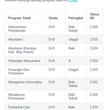
Tahun
Program Studi
Strata
Peringkat
SK
Administrasi
D-III
Baik
2.025
Perkantoran
Sekali
Akuntansi
D-III
Unggul
2.025
Akuntansi (Kampus
D-III
Baik
2.024
Kab. Way Kanan)
Hubungan Masyarakat
D-III
B
2.024
Keuangan Dan
D-III
Unggul
2.025
Perbankan
Manajemen Informatika
D-III
Baik
2.022
Sekali
Manajemen
D-III
Baik
2.025
Pemasaran
Sekali
Perbankan Dan
D-III
Baik
2.024