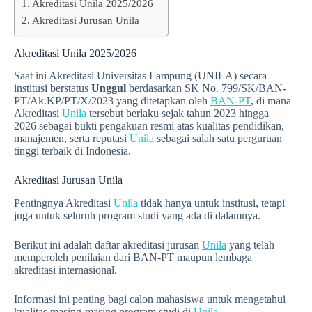
Akreditasi Unila 2025/2026
Akreditasi Jurusan Unila
Akreditasi Unila 2025/2026
Saat ini Akreditasi Universitas Lampung (UNILA) secara
institusi berstatus
Unggul
berdasarkan SK No. 799/SK/BAN-
PT/Ak.KP/PT/X/2023 yang ditetapkan oleh
BAN-PT
, di mana
Akreditasi
Unila
tersebut berlaku sejak tahun 2023 hingga
2026 sebagai bukti pengakuan resmi atas kualitas pendidikan,
manajemen, serta reputasi
Unila
sebagai salah satu perguruan
tinggi terbaik di Indonesia.
Akreditasi Jurusan Unila
Pentingnya Akreditasi
Unila
tidak hanya untuk institusi, tetapi
juga untuk seluruh program studi yang ada di dalamnya.
Berikut ini adalah daftar akreditasi jurusan
Unila
yang telah
memperoleh penilaian dari BAN-PT maupun lembaga
akreditasi internasional.
Informasi ini penting bagi calon mahasiswa untuk mengetahui
kualitas masing-masing program studi di
Unila
.