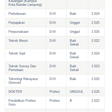
Keuangan (Kampus
Kota Bandar Lampung)
Perkebunan
D-III
Baik
2.024
Perpajakan
D-III
Unggul
2.025
Perpustakaan
D-III
Unggul
2.025
Teknik Mesin
D-III
Baik
2.022
Sekali
Teknik Sipil
D-III
Baik
2.024
Sekali
Teknik Survey Dan
D-III
Baik
2.023
Pemetaan
Sekali
Teknologi Rekayasa
D-IV
Baik
2.025
Otomotif
DOKTER
Profesi
UNGGUL
2.025
Pendidikan Profesi
Profesi
B
2.022
Guru