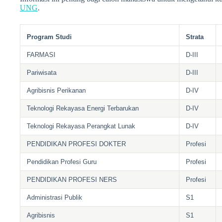
UNG
.
Program Studi
Strata
FARMASI
D-III
Pariwisata
D-III
Agribisnis Perikanan
D-IV
Teknologi Rekayasa Energi Terbarukan
D-IV
Teknologi Rekayasa Perangkat Lunak
D-IV
PENDIDIKAN PROFESI DOKTER
Profesi
Pendidikan Profesi Guru
Profesi
PENDIDIKAN PROFESI NERS
Profesi
Administrasi Publik
S1
Agribisnis
S1