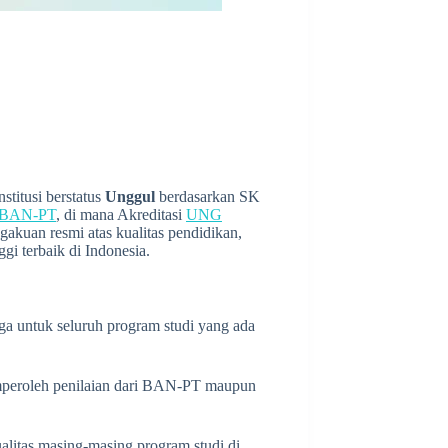
institusi berstatus
Unggul
berdasarkan SK
BAN-PT
, di mana Akreditasi
UNG
gakuan resmi atas kualitas pendidikan,
ggi terbaik di Indonesia.
juga untuk seluruh program studi yang ada
peroleh penilaian dari BAN-PT maupun
alitas masing-masing program studi di