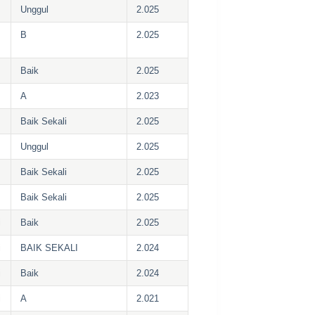
Unggul
2.025
B
2.025
Baik
2.025
A
2.023
Baik Sekali
2.025
Unggul
2.025
Baik Sekali
2.025
Baik Sekali
2.025
i
Baik
2.025
i
BAIK SEKALI
2.024
i
Baik
2.024
i
A
2.021