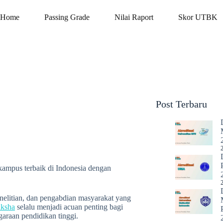
Home
Passing Grade
Nilai Raport
Skor UTBK
Post Terbaru
 kampus terbaik di Indonesia dengan
enelitian, dan pengabdian masyarakat yang
ksha
selalu menjadi acuan penting bagi
araan pendidikan tinggi.