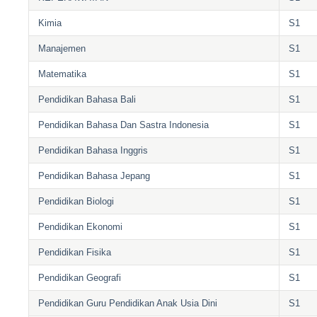
Kimia
S1
Manajemen
S1
Matematika
S1
Pendidikan Bahasa Bali
S1
Pendidikan Bahasa Dan Sastra Indonesia
S1
Pendidikan Bahasa Inggris
S1
Pendidikan Bahasa Jepang
S1
Pendidikan Biologi
S1
Pendidikan Ekonomi
S1
Pendidikan Fisika
S1
Pendidikan Geografi
S1
Pendidikan Guru Pendidikan Anak Usia Dini
S1