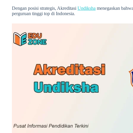
Dengan posisi strategis, Akreditasi
Undiksha
menegaskan bahw
perguruan tinggi top di Indonesia.