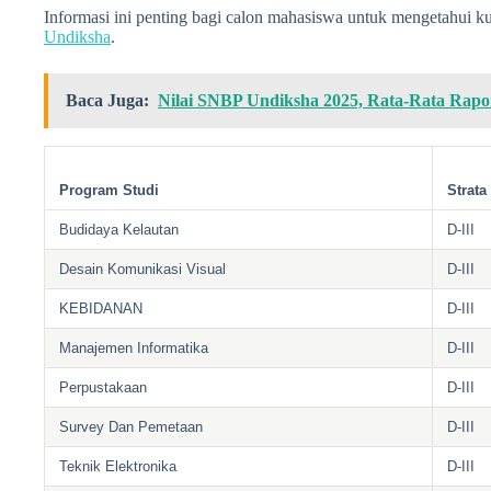
Informasi ini penting bagi calon mahasiswa untuk mengetahui ku
Undiksha
.
Baca Juga:
Nilai SNBP Undiksha 2025, Rata-Rata Rapo
Program Studi
Strata
Budidaya Kelautan
D-III
Desain Komunikasi Visual
D-III
KEBIDANAN
D-III
Manajemen Informatika
D-III
Perpustakaan
D-III
Survey Dan Pemetaan
D-III
Teknik Elektronika
D-III