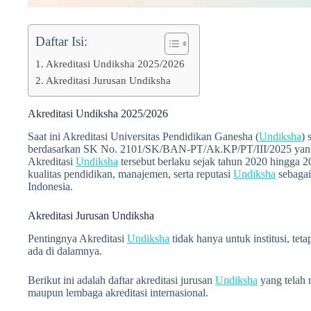
Daftar Isi:
Akreditasi Undiksha 2025/2026
Akreditasi Jurusan Undiksha
Akreditasi Undiksha 2025/2026
Saat ini Akreditasi Universitas Pendidikan Ganesha (
Undiksha
) 
berdasarkan SK No. 2101/SK/BAN-PT/Ak.KP/PT/III/2025 yang
Akreditasi
Undiksha
tersebut berlaku sejak tahun 2020 hingga 2
kualitas pendidikan, manajemen, serta reputasi
Undiksha
sebagai 
Indonesia.
Akreditasi Jurusan Undiksha
Pentingnya Akreditasi
Undiksha
tidak hanya untuk institusi, tet
ada di dalamnya.
Berikut ini adalah daftar akreditasi jurusan
Undiksha
yang telah
maupun lembaga akreditasi internasional.