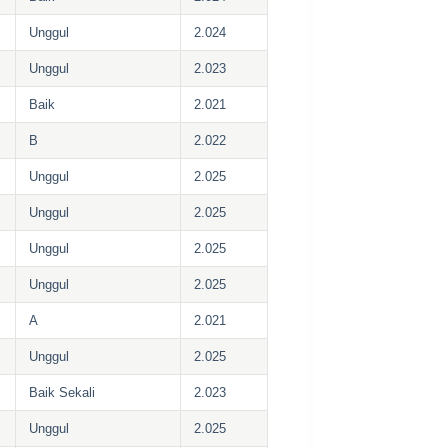
Unggul
2.024
Unggul
2.023
Baik
2.021
B
2.022
Unggul
2.025
Unggul
2.025
Unggul
2.025
Unggul
2.025
A
2.021
Unggul
2.025
Baik Sekali
2.023
Unggul
2.025