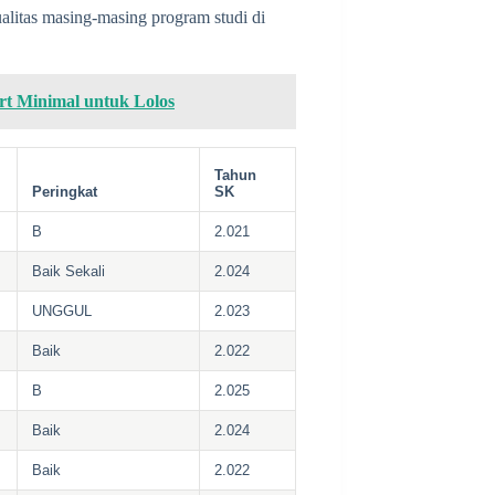
alitas masing-masing program studi di
rt Minimal untuk Lolos
Tahun
Peringkat
SK
B
2.021
Baik Sekali
2.024
UNGGUL
2.023
Baik
2.022
B
2.025
Baik
2.024
Baik
2.022