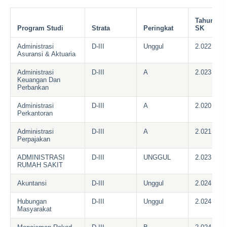
Tahun
Program Studi
Strata
Peringkat
SK
Administrasi
D-III
Unggul
2.022
Asuransi & Aktuaria
Administrasi
D-III
A
2.023
Keuangan Dan
Perbankan
Administrasi
D-III
A
2.020
Perkantoran
Administrasi
D-III
A
2.021
Perpajakan
ADMINISTRASI
D-III
UNGGUL
2.023
RUMAH SAKIT
Akuntansi
D-III
Unggul
2.024
Hubungan
D-III
Unggul
2.024
Masyarakat