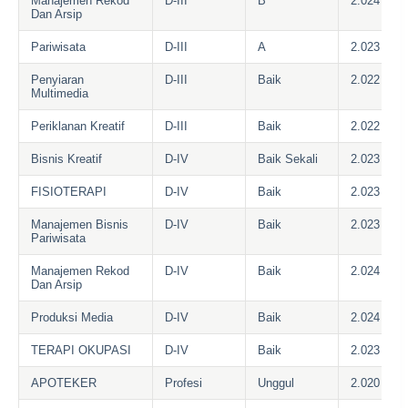
Manajemen Rekod
D-III
B
2.024
Dan Arsip
Pariwisata
D-III
A
2.023
Penyiaran
D-III
Baik
2.022
Multimedia
Periklanan Kreatif
D-III
Baik
2.022
Bisnis Kreatif
D-IV
Baik Sekali
2.023
FISIOTERAPI
D-IV
Baik
2.023
Manajemen Bisnis
D-IV
Baik
2.023
Pariwisata
Manajemen Rekod
D-IV
Baik
2.024
Dan Arsip
Produksi Media
D-IV
Baik
2.024
TERAPI OKUPASI
D-IV
Baik
2.023
APOTEKER
Profesi
Unggul
2.020