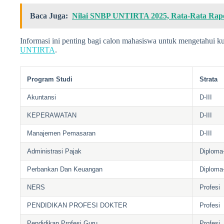
Baca Juga:
Nilai SNBP UNTIRTA 2025, Rata-Rata Rapo
Informasi ini penting bagi calon mahasiswa untuk mengetahui ku
UNTIRTA
.
Program Studi
Strata
Akuntansi
D-III
KEPERAWATAN
D-III
Manajemen Pemasaran
D-III
Administrasi Pajak
Diploma-
Perbankan Dan Keuangan
Diploma-
NERS
Profesi
PENDIDIKAN PROFESI DOKTER
Profesi
Pendidikan Profesi Guru
Profesi